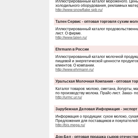
Иллюстрированный каталог мороженого. Цены. 
холодильного оборудования, рекламных матер
http://www.snowflake.spb.ru/
Тален Сервис - оптовая торговля сухим мо
Иллюстрированный каталог продовольственных
лист. О фирме.
http://www.talen.ru/
Ehrmann в России
Иллюстрированный каталог молочной продукци
пищевой и энергетической ценности продукто
клиентов. О компании.
http://www.ehrmann.ru/
Уральская Молочная Компания - оптовая то
Каталог товаров: молоко, сметана, йогурты, ма
по производству молока. Прайс-лист. Заказ- по
http://urmc.ur.ru/
Зарубежная Деловая Информация - экспорт
Информация о продукции: сухое молоко, суха
Предложения для поставщиков и покупателей.
http://bis.mega.ru/
Дон-Бел - оптовая продажа сыров отечеств