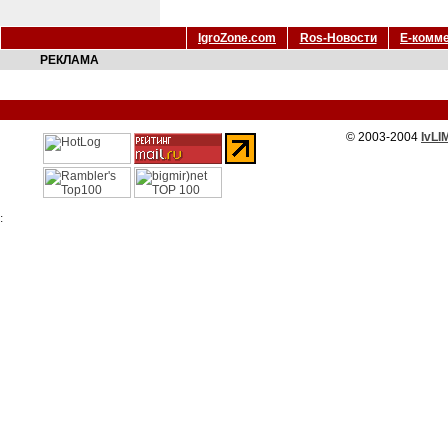
IgroZone.com
Ros-Новости
Е-комм
РЕКЛАМА
© 2003-2004
IvLI
: