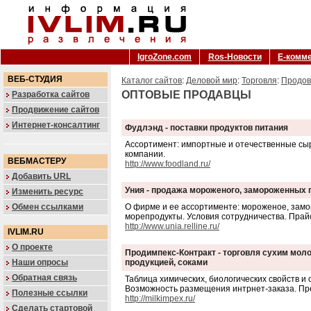
IgroZone.com
Ros-Новости
Е-комм
ВЕБ-СТУДИЯ
Каталог сайтов
:
Деловой мир
:
Торговля
:
Продов
ОПТОВЫЕ ПРОДАВЦЫ
Разработка сайтов
Продвижение сайтов
Интернет-консалтинг
Фудлэнд - поставки продуктов питания
Ассортимент: импортные и отечественные сыр
компании.
ВЕБМАСТЕРУ
http://www.foodland.ru/
Добавить URL
Уния - продажа мороженого, замороженных 
Изменить ресурс
Обмен ссылками
О фирме и ее ассортименте: мороженое, зам
морепродукты. Условия сотрудничества. Прайс
http://www.unia.relline.ru/
IVLIM.RU
О проекте
Продимпекс-Контракт - торговля сухим мол
Наши опросы
продукцией, соками
Обратная связь
Таблица химических, биологических свойств и
Возможность размещения интрнет-заказа. Пре
Полезные ссылки
http://milkimpex.ru/
Сделать стартовой