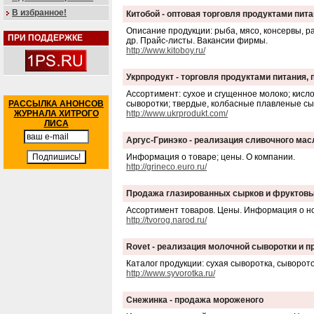
В избранное!
Китобой - оптовая торговля продуктами пит
Описание продукции: рыба, мясо, консервы, ра
ПРИ ПОДДЕРЖКЕ
др. Прайс-листы. Вакансии фирмы.
http://www.kitoboy.ru/
Укрпродукт - торговля продуктами питания
Ассортимент: сухое и сгущенное молоко; кисл
РАССЫЛКА АНОНСОВ
сыворотки; твердые, колбасные плавленые сы
ЖУРНАЛА ХИТРОГО
http://www.ukrprodukt.com/
ЛИСА
Аргус-Гринэко - реализация сливочного мас
Информация о товаре; цены. О компании.
http://grineco.euro.ru/
Продажа глазированных сырков и фруктовы
Ассортимент товаров. Цены. Информация о н
http://tvorog.narod.ru/
Rovet - реализация молочной сыворотки и п
Каталог продукции: сухая сыворотка, сыворот
http://www.syvorotka.ru/
Снежинка - продажа мороженого