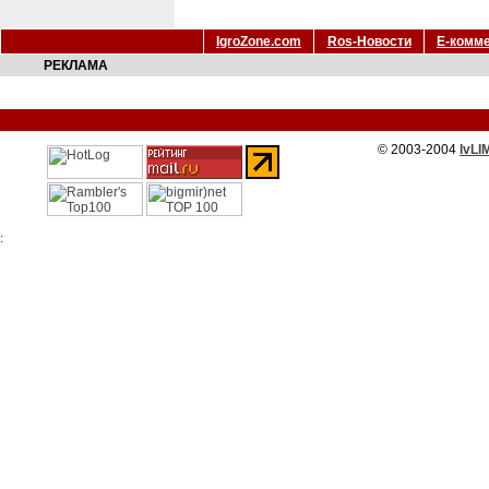
IgroZone.com
Ros-Новости
Е-комм
РЕКЛАМА
© 2003-2004
IvLI
: