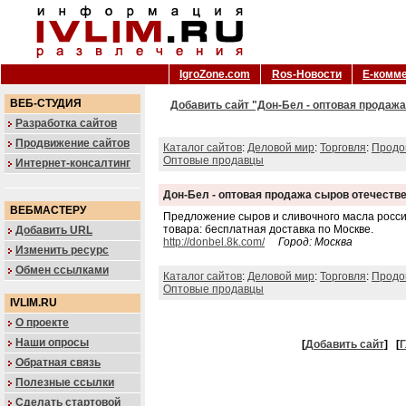
IgroZone.com
Ros-Новости
Е-комм
ВЕБ-СТУДИЯ
Добавить сайт "Дон-Бел - оптовая продажа
Разработка сайтов
Продвижение сайтов
Каталог сайтов
:
Деловой мир
:
Торговля
:
Продо
Оптовые продавцы
Интернет-консалтинг
Дон-Бел - оптовая продажа сыров отечеств
ВЕБМАСТЕРУ
Предложение сыров и сливочного масла россий
товара: бесплатная доставка по Москве.
Добавить URL
http://donbel.8k.com/
Город: Москва
Изменить ресурс
Обмен ссылками
Каталог сайтов
:
Деловой мир
:
Торговля
:
Продо
Оптовые продавцы
IVLIM.RU
О проекте
Наши опросы
[
Добавить сайт
]
[
Г
Обратная связь
Полезные ссылки
Сделать стартовой