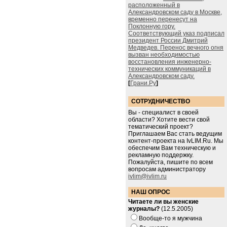
расположенный в
Александровском саду в Москве,
временно перенесут на
Поклонную гору.
Соответствующий указ подписал
президент России Дмитрий
Медведев. Перенос вечного огня
вызван необходимостью
восстановления инженерно-
технических коммуникаций в
Александровском саду.
[
Грани.Ру
]
СОТРУДНИЧЕСТВО
Вы - специалист в своей
области? Хотите вести свой
тематический проект?
Приглашаем Вас стать ведущим
контент-проекта на IvLIM.Ru. Мы
обеспечим Вам техническую и
рекламную поддержку.
Пожалуйста, пишите по всем
вопросам администратору
ivlim@ivlim.ru
НАШ ОПРОС
Читаете ли вы женские
журналы?
(12.5.2005)
Вообще-то я мужчина