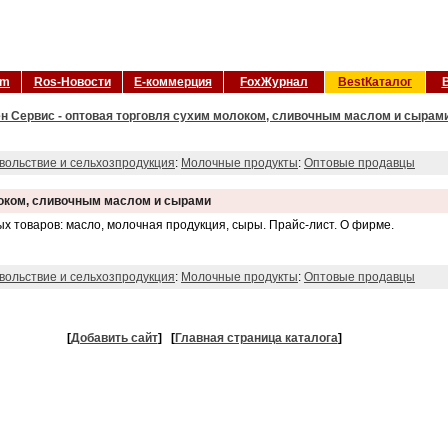
om
Ros-Новости
Е-коммерция
FoxЖурнал
BestКаталог
ен Сервис - оптовая торговля сухим молоком, сливочным маслом и сырами
вольствие и сельхозпродукция
:
Молочные продукты
:
Оптовые продавцы
локом, сливочным маслом и сырами
 товаров: масло, молочная продукция, сыры. Прайс-лист. О фирме.
вольствие и сельхозпродукция
:
Молочные продукты
:
Оптовые продавцы
[
Добавить сайт
]
[
Главная страница каталога
]