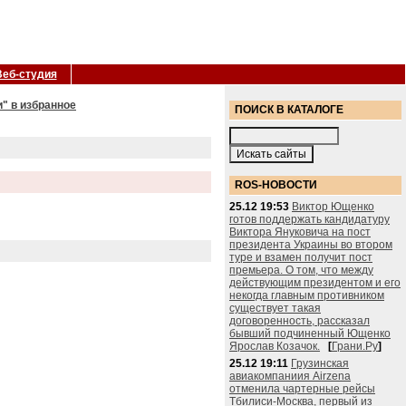
Веб-студия
" в избранное
ПОИСК В КАТАЛОГЕ
ROS-НОВОСТИ
25.12 19:53
Виктор Ющенко
готов поддержать кандидатуру
Виктора Януковича на пост
президента Украины во втором
туре и взамен получит пост
премьера. О том, что между
действующим президентом и его
некогда главным противником
существует такая
договоренность, рассказал
бывший подчиненный Ющенко
Ярослав Козачок.
[
Грани.Ру
]
25.12 19:11
Грузинская
авиакомпаниия Airzena
отменила чартерные рейсы
Тбилиси-Москва, первый из