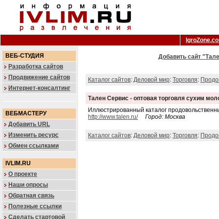
IgroZone.c
ВЕБ-СТУДИЯ
Добавить сайт "Тал
Разработка сайтов
Продвижение сайтов
Каталог сайтов
:
Деловой мир
:
Торговля
:
Продо
Интернет-консалтинг
Тален Сервис - оптовая торговля сухим мо
Иллюстрированный каталог продовольственных
ВЕБМАСТЕРУ
http://www.talen.ru/
Город: Москва
Добавить URL
Изменить ресурс
Каталог сайтов
:
Деловой мир
:
Торговля
:
Продо
Обмен ссылками
IVLIM.RU
О проекте
Наши опросы
Обратная связь
Полезные ссылки
Сделать стартовой