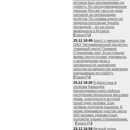
которых был запланирован на
субботу. По неподтвержденным
данным, Россия так и не дала
согласия на организацию
полетов. По словам одного из
лидеров оппозиции Зураба
Ногаидели, - из-за сноса
мемориала в Кутаиси.
[
Грани.Ру
]
25.12 18:49
Арест с имущества
ОАО "Антрикризисный расчетно-
товарный центр" Германа
Стерлигова снят. В настоящее
время центр готовит документы
о возбуждении дела о
незаконности наложения
арестов на имущество компании,
нарушивших его работу.
[
Грани.Ру
]
25.12 18:26
В Дагестане в
селении Какашура
Карабудахкентского района
республики произошла массовая
драка, в результате которой
погиб один человек. Еще
четверо получили ранения. В
драке принимали участие около
300 человек. Неизвестные
подожгли здание птицефабрики.
[
Грани.Ру
]
25.12 16:59
Вечный огонь,