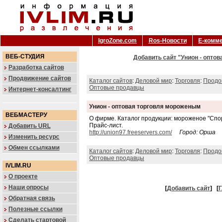
IgroZone.com
Ros-Новости
Е-комм
ВЕБ-СТУДИЯ
Добавить сайт "Унион - опто
Разработка сайтов
Продвижение сайтов
Каталог сайтов
:
Деловой мир
:
Торговля
:
Продо
Оптовые продавцы
Интернет-консалтинг
Унион - оптовая торговля мороженым
ВЕБМАСТЕРУ
О фирме. Каталог продукции: мороженое "Спорт
Прайс-лист.
Добавить URL
http://union97.freeservers.com/
Город: Орша
Изменить ресурс
Обмен ссылками
Каталог сайтов
:
Деловой мир
:
Торговля
:
Продо
Оптовые продавцы
IVLIM.RU
О проекте
Наши опросы
[
Добавить сайт
]
[
Г
Обратная связь
Полезные ссылки
Сделать стартовой