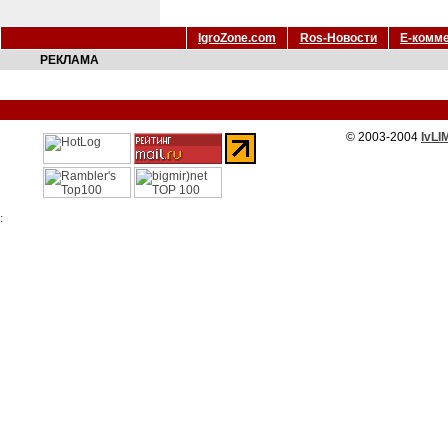
IgroZone.com
Ros-Новости
Е-комм
РЕКЛАМА
© 2003-2004
IvLI
: