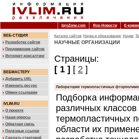
IgroZone.com
Ros-Новости
Е-комм
ВЕБ-СТУДИЯ
Каталог сайтов
:
Наука и образование
:
Науки
:
Т
НАУЧНЫЕ ОРГАНИЗАЦИИ
Разработка сайтов
Продвижение сайтов
Страницы:
Интернет-консалтинг
[ 1 ]
[
2
]
ВЕБМАСТЕРУ
Добавить URL
Изменить ресурс
Лаборатория термопластичных фторполим
Обмен ссылками
Подборка информац
IVLIM.RU
различных классо
О проекте
термопластичных п
Наши опросы
Обратная связь
области их примене
Полезные ссылки
Сделать стартовой