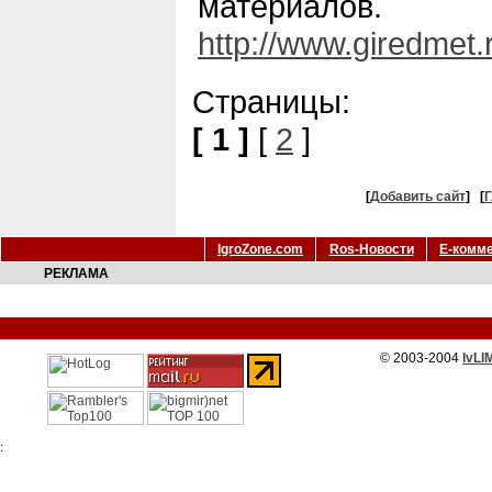
материалов.
http://www.giredmet.
Страницы:
[ 1 ]
[
2
]
[
Добавить сайт
]
[
Г
IgroZone.com
Ros-Новости
Е-комм
РЕКЛАМА
© 2003-2004
IvLI
: