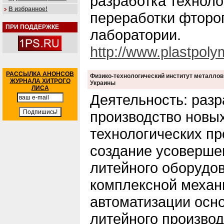
разработка техноло
В избранное!
переработки фторо
ПРИ ПОДДЕРЖКЕ
лаборатории.
http://www.plastpoly
РАССЫЛКА АНОНСОВ
Физико-технологический институт металлов
ЖУРНАЛА ХИТРОГО
Украины
ЛИСА
Деятельность: разр
производство новы
технологических пр
создание усоверше
литейного оборудо
комплексной механ
автоматизации осн
литейного произво