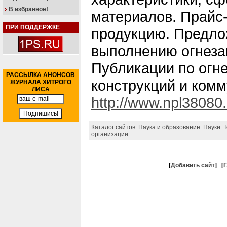
В избранное!
материалов. Прайс
ПРИ ПОДДЕРЖКЕ
продукцию. Предло
выполнению огнеза
Публикации по огн
РАССЫЛКА АНОНСОВ
конструкций и комм
ЖУРНАЛА ХИТРОГО
ЛИСА
http://www.npl38080.
Каталог сайтов
:
Наука и образование
:
Науки
:
Т
организации
[
Добавить сайт
]
[
Г