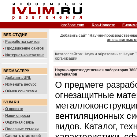
IgroZone.com
Ros-Новости
Е-комм
ВЕБ-СТУДИЯ
Добавить сайт "Научно-производственная
огнезащитных м
Разработка сайтов
Продвижение сайтов
Каталог сайтов
:
Наука и образование
:
Науки
:
Т
Интернет-консалтинг
организации
Научно-производственная лаборатория 3808
ВЕБМАСТЕРУ
материалов
Добавить URL
О предмете разраб
Изменить ресурс
Обмен ссылками
огнезащитные мате
IVLIM.RU
металлоконструкций
О проекте
вентиляционных си
Наши опросы
Обратная связь
видов. Каталог, тех
Полезные ссылки
характеристики, с
Сделать стартовой