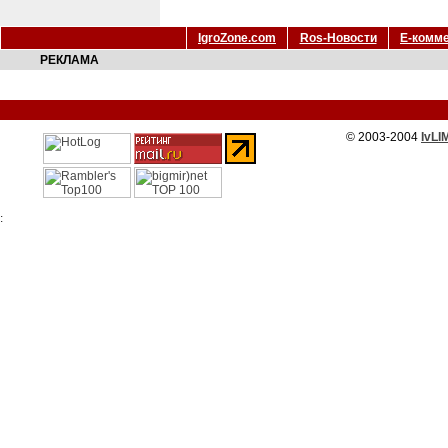
IgroZone.com
Ros-Новости
Е-комм
РЕКЛАМА
© 2003-2004
IvLI
: