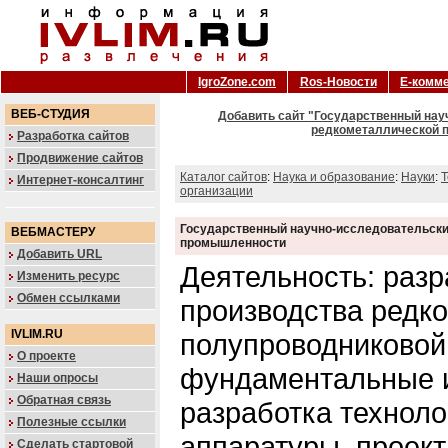
IgroZone.com
Ros-Новости
Е-комм
ВЕБ-СТУДИЯ
Добавить сайт "Государственный нау
редкометаллической 
Разработка сайтов
Продвижение сайтов
Каталог сайтов
:
Наука и образование
:
Науки
:
Т
Интернет-консалтинг
организации
Государственный научно-исследовательски
ВЕБМАСТЕРУ
промышленности
Добавить URL
Деятельность: разр
Изменить ресурс
Обмен ссылками
производства редк
IVLIM.RU
полупроводниковой
О проекте
фундаментальные 
Наши опросы
Обратная связь
разработка техноло
Полезные ссылки
аппаратуры, проек
Сделать стартовой