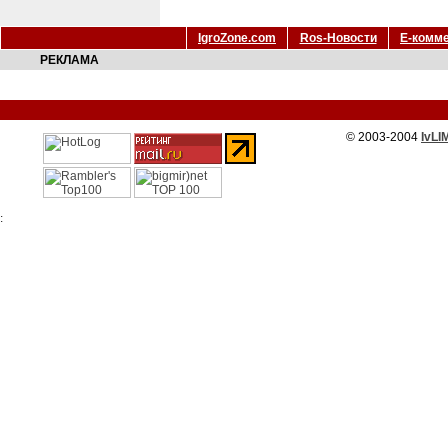
IgroZone.com
Ros-Новости
Е-комм
РЕКЛАМА
© 2003-2004
IvLI
: