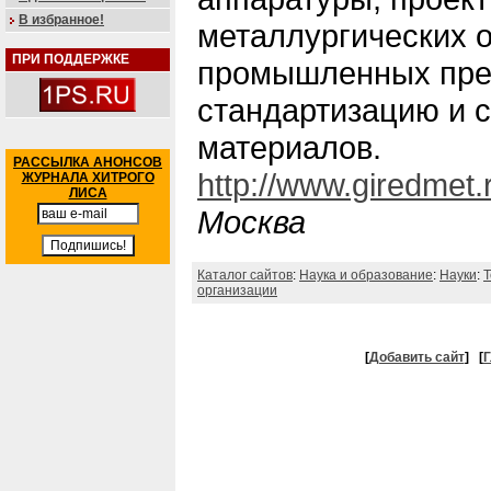
В избранное!
металлургических 
ПРИ ПОДДЕРЖКЕ
промышленных пред
стандартизацию и 
материалов.
РАССЫЛКА АНОНСОВ
http://www.giredmet.
ЖУРНАЛА ХИТРОГО
ЛИСА
Москва
Каталог сайтов
:
Наука и образование
:
Науки
:
Т
организации
[
Добавить сайт
]
[
Г