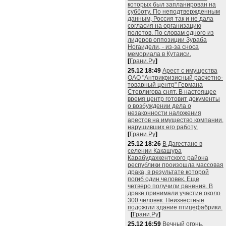
которых был запланирован на
субботу. По неподтвержденным
данным, Россия так и не дала
согласия на организацию
полетов. По словам одного из
лидеров оппозиции Зураба
Ногаидели, - из-за сноса
мемориала в Кутаиси.
[
Грани.Ру
]
25.12 18:49
Арест с имущества
ОАО "Антрикризисный расчетно-
товарный центр" Германа
Стерлигова снят. В настоящее
время центр готовит документы
о возбуждении дела о
незаконности наложения
арестов на имущество компании,
нарушивших его работу.
[
Грани.Ру
]
25.12 18:26
В Дагестане в
селении Какашура
Карабудахкентского района
республики произошла массовая
драка, в результате которой
погиб один человек. Еще
четверо получили ранения. В
драке принимали участие около
300 человек. Неизвестные
подожгли здание птицефабрики.
[
Грани.Ру
]
25.12 16:59
Вечный огонь,