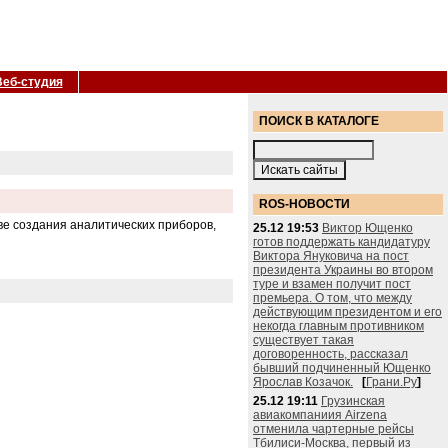
Веб-студия
ПОИСК В КАТАЛОГЕ
ROS-НОВОСТИ
ве создания аналитических приборов,
25.12 19:53
Виктор Ющенко
готов поддержать кандидатуру
Виктора Януковича на пост
президента Украины во втором
туре и взамен получит пост
премьера. О том, что между
действующим президентом и его
некогда главным противником
существует такая
договоренность, рассказал
бывший подчиненный Ющенко
Ярослав Козачок.
[
Грани.Ру
]
25.12 19:11
Грузинская
авиакомпаниия Airzena
отменила чартерные рейсы
Тбилиси-Москва, первый из