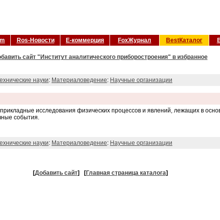
om
Ros-Новости
Е-коммерция
FoxЖурнал
BestКаталог
бавить сайт "Институт аналитического приборостроения" в избранное
ехнические науки
:
Материаловедение
:
Научные организации
прикладные исследования физических процессов и явлений, лежащих в осно
чные события.
ехнические науки
:
Материаловедение
:
Научные организации
[
Добавить сайт
]
[
Главная страница каталога
]