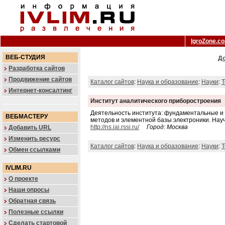
IgroZone.c
ВЕБ-СТУДИЯ
До
Разработка сайтов
Продвижение сайтов
Каталог сайтов
:
Наука и образование
:
Науки
:
Т
Интернет-консалтинг
Институт аналитического приборостроения
Деятельность института: фундаментальные и 
ВЕБМАСТЕРУ
методов и элементной базы электроники. Нау
http://ns.iai.rssi.ru/
Город: Москва
Добавить URL
Изменить ресурс
Каталог сайтов
:
Наука и образование
:
Науки
:
Т
Обмен ссылками
IVLIM.RU
О проекте
Наши опросы
Обратная связь
Полезные ссылки
Сделать стартовой