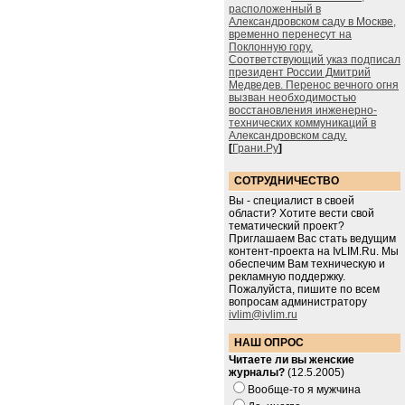
расположенный в
Александровском саду в Москве,
временно перенесут на
Поклонную гору.
Соответствующий указ подписал
президент России Дмитрий
Медведев. Перенос вечного огня
вызван необходимостью
восстановления инженерно-
технических коммуникаций в
Александровском саду.
[
Грани.Ру
]
СОТРУДНИЧЕСТВО
Вы - специалист в своей
области? Хотите вести свой
тематический проект?
Приглашаем Вас стать ведущим
контент-проекта на IvLIM.Ru. Мы
обеспечим Вам техническую и
рекламную поддержку.
Пожалуйста, пишите по всем
вопросам администратору
ivlim@ivlim.ru
НАШ ОПРОС
Читаете ли вы женские
журналы?
(12.5.2005)
Вообще-то я мужчина