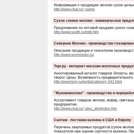
Информация о продукции: молоко сухое цельн
http://www.chat.ru/~samis
Сухое соевое молоко - коммерческое пред
Предложение по оптовой продаже сухого соево
http://www.south.ru/milk.htm
Северное Молоко - производство глазиров
Описание продукции и технологии производст
http://www.sevmoloko.ru/
Торг.ру - интернет-магазин молочных продук
Аннотированный каталог товаров: йогурты, мо
творог. Цены. Возможность предварительного 
http://www.torg.ru/portal/category-342.html
"Жуковомолоко" - производство и перерабо
Ассортимент товаров: молоко, кефир, сметана,
предприятии.
http://www.chat.ru/~alex_alm/index.htm
Сантам - поставки казеина в США и Европу
Перечень закупаемых продуктов (сухое молоко,
показатели при оценке сортности казеина. П