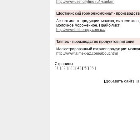
http://www.user.cityline.ru/~santam
Шосткинский гормолкомбинат - производств
Ассортимент продукции: молоко, сыр сметана, 
молочное мороженное. Прайс-лист.
http://www.biliberegy.com.ua/
Taimex - производство продуктов питания
Иллюстрированный каталог продукции: молочн
http://www.taimex-az.com/about.html
Страницы:
[
1
] [
2
] [
3
] [
4
]
[ 5 ]
[
6
]
[
Добавить сайт
]
[
Г