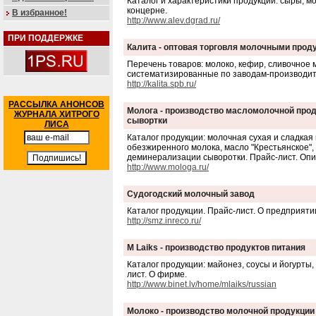
Каталог и характеристики продукции: сыры, м
концерне.
В избранное!
http://www.alev.dgrad.ru/
ПРИ ПОДДЕРЖКЕ
Калита - оптовая торговля молочными прод
Перечень товаров: молоко, кефир, сливочное 
систематизированные по заводам-производит
http://kalita.spb.ru/
РАССЫЛКА АНОНСОВ
Молога - производство масломолочной прод
ЖУРНАЛА ХИТРОГО
сывортки
ЛИСА
Каталог продукции: молочная сухая и сладкая
обезжиренного молока, масло "Крестьянское", 
деминерализации сыворотки. Прайс-лист. Опис
http://www.mologa.ru/
Судогодский молочный завод
Каталог продукции. Прайс-лист. О предприяти
http://smz.inreco.ru/
M Laiks - производство продуктов питания
Каталог продукции: майонез, соусы и йогурты,
лист. О фирме.
http://www.binet.lv/home/mlaiks/russian
Молоко - производство молочной продукции