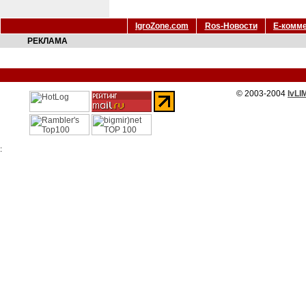
IgroZone.com
Ros-Новости
Е-комм
РЕКЛАМА
© 2003-2004
IvLI
: