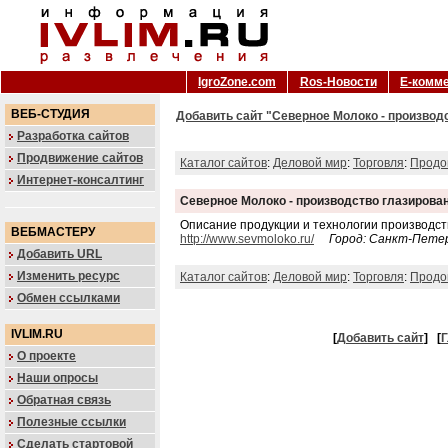
IgroZone.com
Ros-Новости
Е-комм
ВЕБ-СТУДИЯ
Добавить сайт "Северное Молоко - производ
Разработка сайтов
Продвижение сайтов
Каталог сайтов
:
Деловой мир
:
Торговля
:
Продо
Интернет-консалтинг
Северное Молоко - производство глазиров
Описание продукции и технологии производст
ВЕБМАСТЕРУ
http://www.sevmoloko.ru/
Город: Санкт-Пете
Добавить URL
Изменить ресурс
Каталог сайтов
:
Деловой мир
:
Торговля
:
Продо
Обмен ссылками
IVLIM.RU
[
Добавить сайт
]
[
Г
О проекте
Наши опросы
Обратная связь
Полезные ссылки
Сделать стартовой