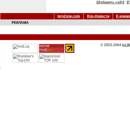
[
Добавить сайт
]
[
Г
IgroZone.com
Ros-Новости
Е-комм
РЕКЛАМА
© 2003-2004
IvLI
: