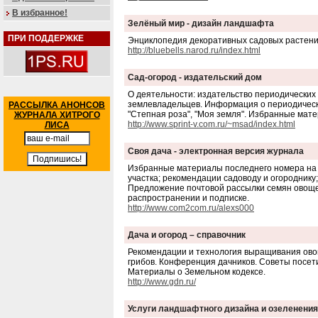
В избранное!
Зелёный мир - дизайн ландшафта
ПРИ ПОДДЕРЖКЕ
Энциклопедия декоративных садовых растен
http://bluebells.narod.ru/index.html
Сад-огород - издательский дом
О деятельности: издательство периодических 
землевладельцев. Информация о периодически
РАССЫЛКА АНОНСОВ
"Степная роза", "Моя земля". Избранные мат
ЖУРНАЛА ХИТРОГО
http://www.sprint-v.com.ru/~msad/index.html
ЛИСА
Своя дача - электронная версия журнала
Избранные материалы последнего номера на т
участка; рекомендации садоводу и огороднику
Предложение почтовой рассылки семян овоще
распространении и подписке.
http://www.com2com.ru/alexs000
Дача и огород – справочник
Рекомендации и технология выращивания овощ
грибов. Конференция дачников. Советы посети
Материалы о Земельном кодексе.
http://www.gdn.ru/
Услуги ландшафтного дизайна и озеленения