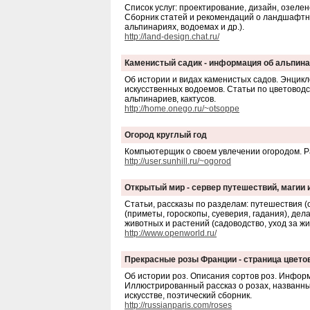
Список услуг: проектирование, дизайн, озелен
Сборник статей и рекомендаций о ландшафтном
альпинариях, водоемах и др.).
http://land-design.chat.ru/
Каменистый садик - информация об альпина
Об истории и видах каменистых садов. Энцик
искусственных водоемов. Статьи по цветовод
альпинариев, кактусов.
http://home.onego.ru/~otsoppe
Огород круглый год
Компьютерщик о своем увлечении огородом. Ра
http://user.sunhill.ru/~ogorod
Открытый мир - сервер путешествий, магии 
Статьи, рассказы по разделам: путешествия (
(приметы, гороскопы, суеверия, гадания), дел
животных и растений (садоводство, уход за жи
http://www.openworld.ru/
Прекрасные розы Франции - страница цвето
Об истории роз. Описания сортов роз. Инфор
Иллюстрированный рассказ о розах, названных
искусстве, поэтический сборник.
http://russianparis.com/roses