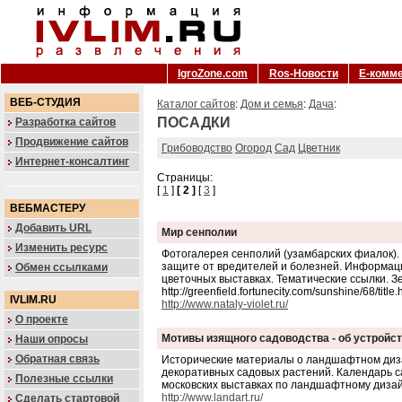
IgroZone.com
Ros-Новости
Е-комм
ВЕБ-СТУДИЯ
Каталог сайтов
:
Дом и семья
:
Дача
:
ПОСАДКИ
Разработка сайтов
Продвижение сайтов
Грибоводство
Огород
Сад
Цветник
Интернет-консалтинг
Страницы:
[
1
]
[ 2 ]
[
3
]
ВЕБМАСТЕРУ
Добавить URL
Мир сенполии
Изменить ресурс
Фотогалерея сенполий (узамбарских фиалок).
защите от вредителей и болезней. Информаци
Обмен ссылками
цветочных выставках. Тематические ссылки. З
http://greenfield.fortunecity.com/sunshine/68/title.
IVLIM.RU
http://www.nataly-violet.ru/
О проекте
Мотивы изящного садоводства - об устройс
Наши опросы
Обратная связь
Исторические материалы о ландшафтном диза
декоративных садовых растений. Календарь с
Полезные ссылки
московских выставках по ландшафтному дизай
http://www.landart.ru/
Сделать стартовой