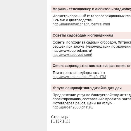
Марина - селекционер и любитель гладиоло
Иллюстрированный каталог селекционных гла
Ссылки о цветоводстве.
http://marinamak.chat.ru/central.html
Советы садоводам и огородникам
Советы по уходу за садом и огородом. Хитро
овощей при засухе. Рекомендации по хранению
http://www.ogorod.nm.ru/
http://www.sadovod.com/
Omen: садоводство, комнатные растения, о
Тематическая подборка ссылок.
http://www.omen.orc.ru/FL40.HTM
Услуги ландшафтного дизайна для дач
Предложение услуг по благоустройству котте
проектированию, составлению проектов, закл
Фотогалерея работ. Цены на услуги.
http://garden2000.chat.ru/
Страницы:
[
1
]
[ 2 ]
[
3
]