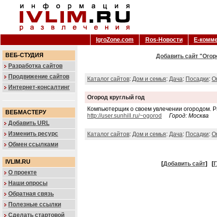
IgroZone.com
Ros-Новости
Е-комм
ВЕБ-СТУДИЯ
Добавить сайт "Огор
Разработка сайтов
Продвижение сайтов
Каталог сайтов
:
Дом и семья
:
Дача
:
Посадки
:
О
Интернет-консалтинг
Огород круглый год
Компьютерщик о своем увлечении огородом. Ра
ВЕБМАСТЕРУ
http://user.sunhill.ru/~ogorod
Город: Москва
Добавить URL
Изменить ресурс
Каталог сайтов
:
Дом и семья
:
Дача
:
Посадки
:
О
Обмен ссылками
IVLIM.RU
[
Добавить сайт
]
[
Г
О проекте
Наши опросы
Обратная связь
Полезные ссылки
Сделать стартовой