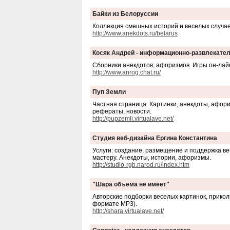
Байки из Белоруссии
Коллекция смешных историй и веселых случае
http://www.anekdots.ru/belarus
Косяк Андрей - информационно-развлекател
Сборники анекдотов, афоризмов. Игры он-лай
http://www.anrog.chat.ru/
Пуп Земли
Частная страница. Картинки, анекдоты, афори
рефераты, новости.
http://pupzemli.virtualave.net/
Студия веб-дизайна Ергина Константина
Услуги: создание, размещение и поддержка ве
мастеру. Анекдоты, истории, афоризмы.
http://studio-rgb.narod.ru/index.htm
"Шара объема не имеет"
Авторские подборки веселых картинок, прикол
формате MP3).
http://shara.virtualave.net/