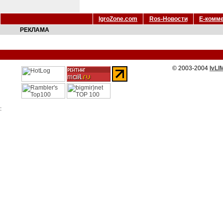
IgroZone.com
Ros-Новости
Е-комм
РЕКЛАМА
© 2003-2004
IvLI
: