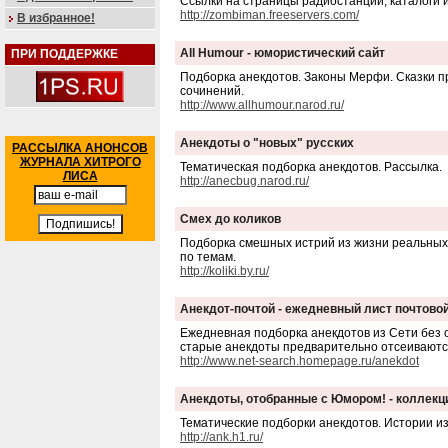
Ссылки на страницы радиостанций, каталоги 
http://zombiman.freeservers.com/
В избранное!
All Humour - юмористический сайт
ПРИ ПОДДЕРЖКЕ
Подборка анекдотов. Законы Мерфи. Сказки 
сочинений.
http://www.allhumour.narod.ru/
Анекдоты о "новых" русских
РАССЫЛКА АНОНСОВ
ЖУРНАЛА ХИТРОГО
Тематическая подборка анекдотов. Рассылка.
ЛИСА
http://anecbug.narod.ru/
Смех до коликов
Подборка смешных истрий из жизни реальных
по темам.
http://koliki.by.ru/
Анекдот-почтой - ежедневный лист почтово
Ежедневная подборка анекдотов из Сети без
старые анекдоты предварительно отсеиваютс
http://www.net-search.homepage.ru/anekdot
Анекдоты, отобранные с Юмором! - коллекц
Тематические подборки анекдотов. Истории и
http://ank.h1.ru/