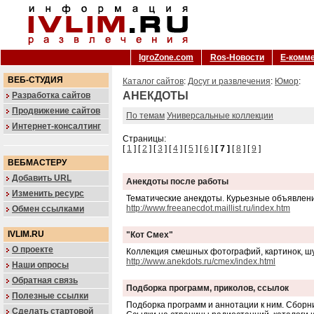
IgroZone.com
Ros-Новости
Е-комм
ВЕБ-СТУДИЯ
Каталог сайтов
:
Досуг и развлечения
:
Юмор
:
АНЕКДОТЫ
Разработка сайтов
Продвижение сайтов
По темам
Универсальные коллекции
Интернет-консалтинг
Страницы:
[
1
] [
2
] [
3
] [
4
] [
5
] [
6
]
[ 7 ]
[
8
] [
9
]
ВЕБМАСТЕРУ
Добавить URL
Анекдоты после работы
Изменить ресурс
Тематические анекдоты. Курьезные объявлени
http://www.freeanecdot.maillist.ru/index.htm
Обмен ссылками
IVLIM.RU
"Кот Смех"
О проекте
Коллекция смешных фотографий, картинок, шу
http://www.anekdots.ru/cmex/index.html
Наши опросы
Обратная связь
Подборка программ, приколов, ссылок
Полезные ссылки
Подборка программ и аннотации к ним. Сборни
Сделать стартовой