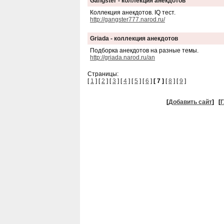
Gangster - коллекция анекдотов
Коллекция анекдотов. IQ тест.
http://gangster777.narod.ru/
Griada - коллекция анекдотов
Подборка анекдотов на разные темы.
http://griada.narod.ru/an
Страницы:
[
1
] [
2
] [
3
] [
4
] [
5
] [
6
]
[ 7 ]
[
8
] [
9
]
[
Добавить сайт
]
[
Г