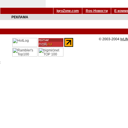
IgroZone.com
Ros-Новости
Е-комм
РЕКЛАМА
© 2003-2004
IvLI
: