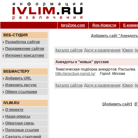
IgroZone.com
Ros-Новости
Е-комм
ВЕБ-СТУДИЯ
Добавить сайт "Анекдоты
Разработка сайтов
Продвижение сайтов
Каталог сайтов
:
Досуг и развлечения
:
Юмор
:
А
Интернет-консалтинг
Анекдоты о "новых" русских
Тематическая подборка анекдотов. Рассылка.
ВЕБМАСТЕРУ
http://anecbug.narod.ru/
Город: Москва
Добавить URL
Изменить ресурс
Каталог сайтов
:
Досуг и развлечения
:
Юмор
:
А
Обмен ссылками
IVLIM.RU
[
Добавить сайт
]
[
Г
О проекте
Наши опросы
Обратная связь
Полезные ссылки
Сделать стартовой