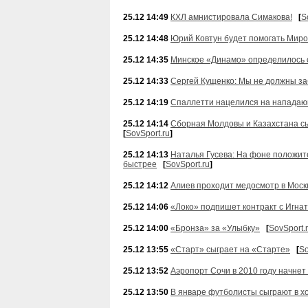
25.12 14:49
КХЛ амнистировала Симакова!
[
S
25.12 14:48
Юрий Ковтун будет помогать Мир
25.12 14:35
Минское «Динамо» определилось с
25.12 14:33
Сергей Кущенко: Мы не должны за
25.12 14:19
Спаллетти нацелился на напада
25.12 14:14
Сборная Молдовы и Казахстана сы
[
SovSport.ru
]
25.12 14:13
Наталья Гусева: На фоне положит
быстрее
[
SovSport.ru
]
25.12 14:12
Алиев проходит медосмотр в Моск
25.12 14:06
«Локо» подпишет контракт с Игна
25.12 14:00
«Бронза» за «Улыбку»
[
SovSport.
25.12 13:55
«Старт» сыграет на «Старте»
[
So
25.12 13:52
Аэропорт Сочи в 2010 году начне
25.12 13:50
В январе футболисты сыграют в х