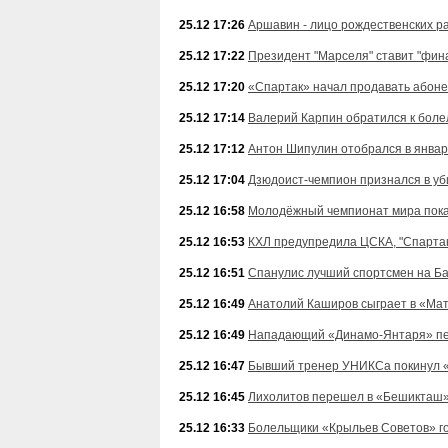
25.12 17:26
Аршавин - лицо рождественских р
25.12 17:22
Президент "Марселя" ставит "фин
25.12 17:20
«Спартак» начал продавать абон
25.12 17:14
Валерий Карпин обратился к бол
25.12 17:12
Антон Шипулин отобрался в январ
25.12 17:04
Дзюдоист-чемпион признался в уб
25.12 16:58
Молодёжный чемпионат мира пока
25.12 16:53
КХЛ предупредила ЦСКА, "Спартак
25.12 16:51
Спанулис лучший спортсмен на Б
25.12 16:49
Анатолий Каширов сыграет в «Мат
25.12 16:49
Нападающий «Динамо-Янтаря» п
25.12 16:47
Бывший тренер УНИКСа покинул «
25.12 16:45
Лихолитов перешел в «Бешикташ
25.12 16:33
Болельщики «Крыльев Советов» го