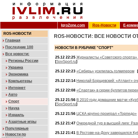
IgroZone.com
Ros-Новости
Е-комм
ROS-НОВОСТИ
ROS-НОВОСТИ: ВСЕ НОВОСТИ О
Главная
Последние 100
НОВОСТИ В РУБРИКЕ "СПОРТ"
Все новости:
25.12 22:25
Журналисты «Советского спорта» 
Регионы России
[
SovSport.ru
]
Украина
25.12 22:23
«Сибирь» усилилась голкипером
Экономика
25.12 22:14
Николай Борщевский: «Атлант» оч
Компьютеры
Интернет
25.12 22:08
«Спартак» в серии буллитов пере
Авто
25.12 21:56
В 2010 году домашние матчи «Кузб
Спорт
[
SovSport.ru
]
Наука
25.12 21:56
ЦСКА крупно проиграл «Торпедо»
Израиль
Азартные игры
25.12 21:47
Очередной тур в высшей лиге: Раз
Популярные
25.12 21:41
В Ростове-на-Дону завершился Ку
Новости по