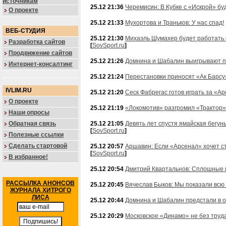
источникам
25.12 21:36
Черемисин: В Кубке с «Искрой» бу
О проекте
25.12 21:33
Мухортова и Траньков: У нас спад!
ВЕБ-СТУДИЯ
25.12 21:30
Михаэль Шумахер будет работать
Разработка сайтов
[
SovSport.ru
]
Продвижение сайтов
25.12 21:26
Домнина и Шабалин выигрывают п
Интернет-консалтинг
25.12 21:24
Перестановки приносят «Ак Барсу
IVLIM.RU
25.12 21:20
Сеск Фабрегас готов играть за «А
О проекте
25.12 21:19
«Локомотив» разгромил «Трактор»
Наши опросы
Обратная связь
25.12 21:05
Девять лет спустя ямайская бегу
[
SovSport.ru
]
Полезные ссылки
Сделать стартовой
25.12 20:57
Аршавин: Если «Арсенал» хочет ст
[
SovSport.ru
]
В избранное!
25.12 20:54
Дмитрий Квартальнов: Сплошные
РАССЫЛКА АНОНСОВ
25.12 20:45
Вячеслав Быков: Мы показали всю
ЖУРНАЛА ХИТРОГО
ЛИСА
25.12 20:44
Домнина и Шабалин предстали в о
25.12 20:29
Московское «Динамо» не без труд