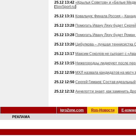
25.12 13:42
«Крылья Советов» и «Белые Медв
[
SovSport.ru
]
25.12 13:31
Ковальчук: Финала Россия – Канад
25.12 13:28
Помогать Ивану Ляху будет Серге
25.12 13:28
Помогать Ивану Ляху будет Роман
25.12 13:20
Цибулкова – лучшая теннисистка 
25.12 13:17
Максим Соколов не сыграет с «Ав
25.12 13:15
Нижегородцы лидируют после перв
25.12 12:59
МХЛ назвала кандидатов на матч 
25.12 12:50
Сергей Гимаев: Состав идеальный
25.12 12:32
Анчелотти знает, как заменить Др
IgroZone.com
Ros-Новости
Е-комм
РЕКЛАМА