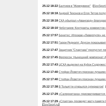
25.12 18:22
Балтиев в "Жемчужине"
[
SovSport
25.12 18:18
Андрей Тихонов и Егор Титов полу
25.12 18:18
СКА обыграл «Авангард» благодар
25.12 18:10
Чеботарев: Контракты хоккеистов
25.12 17:57
Бенитес: Игрокам «Ливерпуля» не 
25.12 17:51
Гарри Реднапп: Доусон показывае
25.12 17:47
Защитник "Спартака" пропустит п
25.12 17:45
Фергюсон: Нынешний чемпионат Ан
25.12 17:43
ЦСКА выделил на Кубок Содружес
25.12 17:40
Стефан Йоветич признан лучшим 
25.12 17:40
Стефан Йоветич признан лучшим 
25.12 17:38
В Тольятти открылся суперкаток!
25.12 17:29
«Салернитана» присматривается 
25.12 17:29
«Спартак» проведет матч памяти
[
SovSport.ru
]