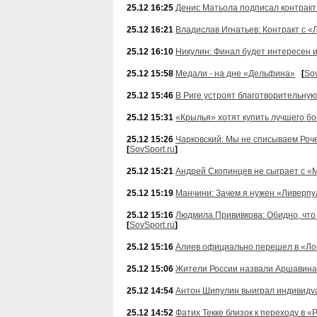
25.12 16:25
Денис Матьола подписал контракт
25.12 16:21
Владислав Игнатьев: Контракт с «
25.12 16:10
Никулин: Финал будет интересен и
25.12 15:58
Медали - на дне «Дельфина»
[
Sov
25.12 15:46
В Риге устроят благотворительну
25.12 15:31
«Крылья» хотят купить лучшего б
25.12 15:26
Чарковский: Мы не списываем Роч
[
SovSport.ru
]
25.12 15:21
Андрей Скопинцев не сыграет с «
25.12 15:19
Манчини: Зачем я нужен «Ливерп
25.12 15:16
Людмила Прививкова: Обидно, что 
[
SovSport.ru
]
25.12 15:16
Алиев официально перешел в «Ло
25.12 15:06
Жители России назвали Аршавина
25.12 14:54
Антон Шипулин выиграл индивидуа
25.12 14:52
Фатих Текке близок к переходу в «