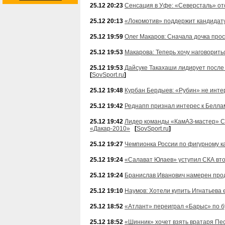
25.12 20:23
Сенсация в Уфе: «Северсталь» от
25.12 20:13
«Локомотив» поддержит кандидату
25.12 19:59
Олег Макаров: Сначала дочка про
25.12 19:53
Макарова: Теперь хочу наговорить
25.12 19:53
Дайсуке Такахаши лидирует после
[
SovSport.ru
]
25.12 19:48
Курбан Бердыев: «Рубин» не инте
25.12 19:42
Реднапп признал интерес к Белла
25.12 19:42
Лидер команды «КамАЗ-мастер» Се
«Дакар-2010»
[
SovSport.ru
]
25.12 19:27
Чемпионка России по фигурному к
25.12 19:24
«Салават Юлаев» уступил СКА вто
25.12 19:24
Бранислав Иванович намерен прод
25.12 19:10
Наумов: Хотели купить Игнатьева 
25.12 18:52
«Атлант» переиграл «Барыс» по 
25.12 18:52
«Шинник» хочет взять вратаря Пес