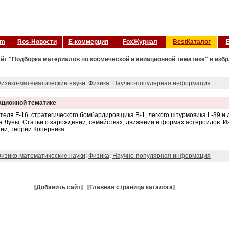
om
Ros-Новости
Е-коммерция
FoxЖурнал
BestКаталог
йт "Подборка материалов по космической и авиационной тематике" в изб
изико-математические науки
:
Физика
:
Научно-популярная информация
ационной тематике
ля F-16, стратегического бомбардировщика В-1, легкого штурмовика L-39 и 
 Луны. Статьи о зарождении, семействах, движении и формах астероидов. Из
и; теории Коперника.
изико-математические науки
:
Физика
:
Научно-популярная информация
[
Добавить сайт
]
[
Главная страница каталога
]