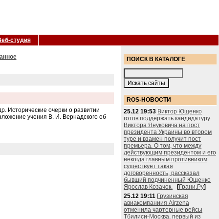
Веб-студия
ранное
ПОИСК В КАТАЛОГЕ
ROS-НОВОСТИ
др. Исторические очерки о развитии
25.12 19:53
Виктор Ющенко
ложение учения В. И. Вернадского об
готов поддержать кандидатуру
Виктора Януковича на пост
президента Украины во втором
туре и взамен получит пост
премьера. О том, что между
действующим президентом и его
некогда главным противником
существует такая
договоренность, рассказал
бывший подчиненный Ющенко
Ярослав Козачок.
[
Грани.Ру
]
25.12 19:11
Грузинская
авиакомпаниия Airzena
отменила чартерные рейсы
Тбилиси-Москва, первый из