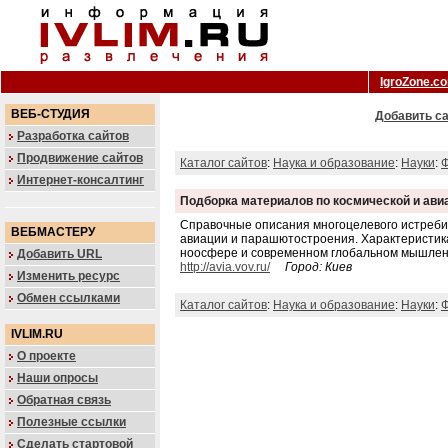
IgroZone.c
ВЕБ-СТУДИЯ
Добавить са
Разработка сайтов
Продвижение сайтов
Каталог сайтов
:
Наука и образование
:
Науки
:
Ф
Интернет-консалтинг
Подборка материалов по космической и ави
Справочные описания многоцелевого истребите
ВЕБМАСТЕРУ
авиации и парашютостроения. Характеристика
ноосфере и современном глобальном мышлени
Добавить URL
http://avia.vov.ru/
Город: Киев
Изменить ресурс
Обмен ссылками
Каталог сайтов
:
Наука и образование
:
Науки
:
Ф
IVLIM.RU
О проекте
Наши опросы
Обратная связь
Полезные ссылки
Сделать стартовой