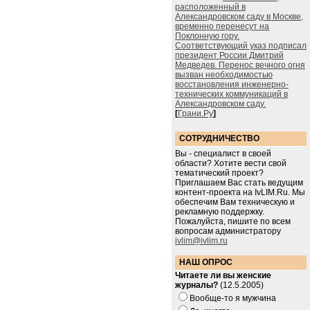
расположенный в
Александровском саду в Москве,
временно перенесут на
Поклонную гору.
Соответствующий указ подписал
президент России Дмитрий
Медведев. Перенос вечного огня
вызван необходимостью
восстановления инженерно-
технических коммуникаций в
Александровском саду.
[
Грани.Ру
]
СОТРУДНИЧЕСТВО
Вы - специалист в своей
области? Хотите вести свой
тематический проект?
Приглашаем Вас стать ведущим
контент-проекта на IvLIM.Ru. Мы
обеспечим Вам техническую и
рекламную поддержку.
Пожалуйста, пишите по всем
вопросам администратору
ivlim@ivlim.ru
НАШ ОПРОС
Читаете ли вы женские
журналы?
(12.5.2005)
Вообще-то я мужчина