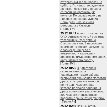
которых был запланирован на
субботу. По неподтвержденным
данным, Россия так и не дала
согласия на организацию
полетов. По словам одного из
лидеров оппозиции Зураба
Ногаидели, - из-за сноса
мемориала в Кутаиси.
[
Грани.Ру
]
25.12 18:49
Арест с имущества
ОАО "Антрикризисный расчетно-
товарный центр" Германа
Стерлигова снят. В настоящее
время центр готовит документы
о возбуждении дела о
незаконности наложения
арестов на имущество компании,
нарушивших его работу.
[
Грани.Ру
]
25.12 18:26
В Дагестане в
селении Какашура
Карабудахкентского района
республики произошла массовая
драка, в результате которой
погиб один человек. Еще
четверо получили ранения. В
драке принимали участие около
300 человек. Неизвестные
подожгли здание птицефабрики.
[
Грани.Ру
]
25.12 16:59
Вечный огонь,