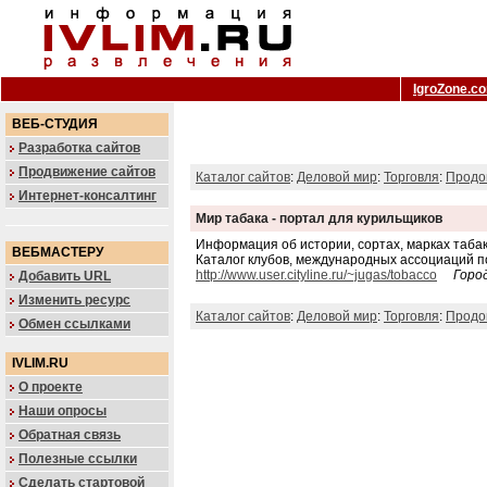
IgroZone.c
ВЕБ-СТУДИЯ
Разработка сайтов
Продвижение сайтов
Каталог сайтов
:
Деловой мир
:
Торговля
:
Продо
Интернет-консалтинг
Мир табака - портал для курильщиков
Информация об истории, сортах, марках табака
ВЕБМАСТЕРУ
Каталог клубов, международных ассоциаций по
http://www.user.cityline.ru/~jugas/tobacco
Горо
Добавить URL
Изменить ресурс
Каталог сайтов
:
Деловой мир
:
Торговля
:
Продо
Обмен ссылками
IVLIM.RU
О проекте
Наши опросы
Обратная связь
Полезные ссылки
Сделать стартовой