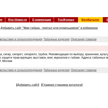
om
Ros-Новости
Е-коммерция
FoxЖурнал
BestКаталог
Добавить сайт "Мир табака - портал для курильщиков" в избранное
вольствие и сельхозпродукция
:
Табачные изделия
:
Описания товаров
, сигар, сигарет, сигарилл, трубок. Рекомендации по выбору, хранению, куль
 защите прав курящих; выставок, книг, журналов о табаке. Адреса табачных м
д: Москва
вольствие и сельхозпродукция
:
Табачные изделия
:
Описания товаров
[
Добавить сайт
]
[
Главная страница каталога
]