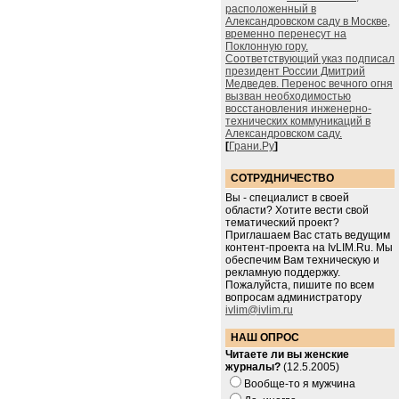
расположенный в
Александровском саду в Москве,
временно перенесут на
Поклонную гору.
Соответствующий указ подписал
президент России Дмитрий
Медведев. Перенос вечного огня
вызван необходимостью
восстановления инженерно-
технических коммуникаций в
Александровском саду.
[
Грани.Ру
]
СОТРУДНИЧЕСТВО
Вы - специалист в своей
области? Хотите вести свой
тематический проект?
Приглашаем Вас стать ведущим
контент-проекта на IvLIM.Ru. Мы
обеспечим Вам техническую и
рекламную поддержку.
Пожалуйста, пишите по всем
вопросам администратору
ivlim@ivlim.ru
НАШ ОПРОС
Читаете ли вы женские
журналы?
(12.5.2005)
Вообще-то я мужчина