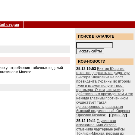
Веб-студия
ПОИСК В КАТАЛОГЕ
ROS-НОВОСТИ
туре употребления табачных изделий.
25.12 19:53
Виктор Ющенко
агазинов в Москве.
готов поддержать кандидатуру
Виктора Януковича на пост
президента Украины во втором
туре и взамен получит пост
премьера. О том, что между
действующим президентом и его
некогда главным противником
существует такая
договоренность, рассказал
бывший подчиненный Ющенко
Ярослав Козачок.
[
Грани.Ру
]
25.12 19:11
Грузинская
авиакомпаниия Airzena
отменила чартерные рейсы
Тбилиси-Москва, первый из