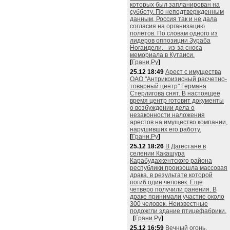
которых был запланирован на
субботу. По неподтвержденным
данным, Россия так и не дала
согласия на организацию
полетов. По словам одного из
лидеров оппозиции Зураба
Ногаидели, - из-за сноса
мемориала в Кутаиси.
[
Грани.Ру
]
25.12 18:49
Арест с имущества
ОАО "Антрикризисный расчетно-
товарный центр" Германа
Стерлигова снят. В настоящее
время центр готовит документы
о возбуждении дела о
незаконности наложения
арестов на имущество компании,
нарушивших его работу.
[
Грани.Ру
]
25.12 18:26
В Дагестане в
селении Какашура
Карабудахкентского района
республики произошла массовая
драка, в результате которой
погиб один человек. Еще
четверо получили ранения. В
драке принимали участие около
300 человек. Неизвестные
подожгли здание птицефабрики.
[
Грани.Ру
]
25.12 16:59
Вечный огонь,