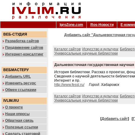
IgroZone.com
Ros-Новости
Е-комм
ВЕБ-СТУДИЯ
Добавить сайт "Дальневосточная госу
Разработка сайтов
Продвижение сайтов
Каталог сайтов
:
Искусство и культура
:
Библиот
Универсальные научные библиотеки
Интернет-консалтинг
Дальневосточная государственная научная
ВЕБМАСТЕРУ
История библиотеки. Рассказ о проектах, фонд
Сведения о научной деятельности библиотеки
Добавить URL
Интернет и пр.
Изменить ресурс
http://www.fessl.ru/
Город: Хабаровск
Обмен ссылками
Каталог сайтов
:
Искусство и культура
:
Библиот
Универсальные научные библиотеки
IVLIM.RU
О проекте
Наши опросы
[
Добавить сайт
]
[
Г
Обратная связь
Полезные ссылки
Сделать стартовой