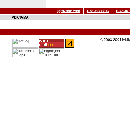
IgroZone.com
Ros-Новости
Е-комм
РЕКЛАМА
© 2003-2004
IvLI
: