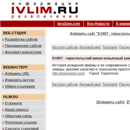
IgroZone.com
Ros-Новости
Е-комм
ВЕБ-СТУДИЯ
Добавить сайт "KVINT - тирасполь
Разработка сайтов
Продвижение сайтов
Каталог сайтов
:
Деловой мир
:
Торговля
:
Продо
Интернет-консалтинг
KVINT - тираспольский винно-коньячный зав
История рождения фирмы и ее современное со
ВЕБМАСТЕРУ
ликеры, крепкие напитки) и технологии пригот
http://www.kvint.com/
Город: Тирасполь
Добавить URL
Изменить ресурс
Каталог сайтов
:
Деловой мир
:
Торговля
:
Продо
Обмен ссылками
IVLIM.RU
[
Добавить сайт
]
[
Г
О проекте
Наши опросы
Обратная связь
Полезные ссылки
Сделать стартовой