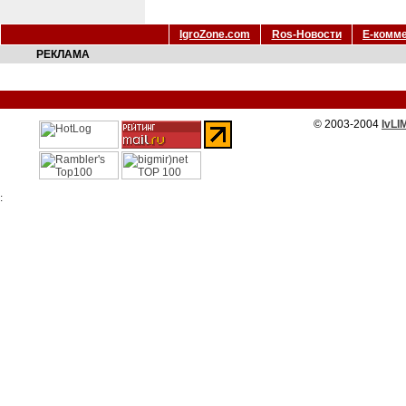
IgroZone.com
Ros-Новости
Е-комм
РЕКЛАМА
© 2003-2004
IvLI
: