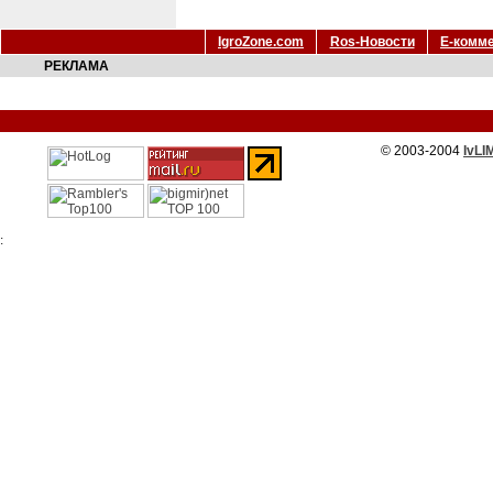
IgroZone.com
Ros-Новости
Е-комм
РЕКЛАМА
© 2003-2004
IvLI
: