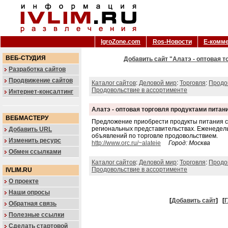
IgroZone.com
Ros-Новости
Е-комм
ВЕБ-СТУДИЯ
Добавить сайт "Алатэ - оптовая т
Разработка сайтов
Продвижение сайтов
Каталог сайтов
:
Деловой мир
:
Торговля
:
Продо
Продовольствие в ассортименте
Интернет-консалтинг
Алатэ - оптовая торговля продуктами питан
ВЕБМАСТЕРУ
Предложение приобрести продукты питания с
региональных представительствах. Еженедел
Добавить URL
объявлений по торговле продовольствием.
Изменить ресурс
http://www.orc.ru/~alateie
Город: Москва
Обмен ссылками
Каталог сайтов
:
Деловой мир
:
Торговля
:
Продо
Продовольствие в ассортименте
IVLIM.RU
О проекте
Наши опросы
[
Добавить сайт
]
[
Г
Обратная связь
Полезные ссылки
Сделать стартовой