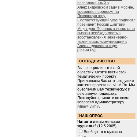
расположенный в
Александровском саду в Москве,
временно перенесут на
Поклонную гору.
Соответствующий указ подписал
президент России Дмитрий
Медведев. Перенос вечного огня
вызван необходимостью
восстановления инженерно-
технических коммуникаций в
Александровском саду.
[
Грани.Ру
]
СОТРУДНИЧЕСТВО
Вы - специалист в своей
области? Хотите вести свой
тематический проект?
Приглашаем Вас стать ведущим
контент-проекта на IvLIM.Ru. Мы
обеспечим Вам техническую и
рекламную поддержку.
Пожалуйста, пишите по всем
вопросам администратору
ivlim@ivlim.ru
НАШ ОПРОС
Читаете ли вы женские
журналы?
(12.5.2005)
Вообще-то я мужчина