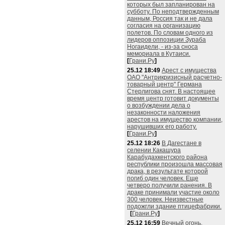
которых был запланирован на
субботу. По неподтвержденным
данным, Россия так и не дала
согласия на организацию
полетов. По словам одного из
лидеров оппозиции Зураба
Ногаидели, - из-за сноса
мемориала в Кутаиси.
[
Грани.Ру
]
25.12 18:49
Арест с имущества
ОАО "Антрикризисный расчетно-
товарный центр" Германа
Стерлигова снят. В настоящее
время центр готовит документы
о возбуждении дела о
незаконности наложения
арестов на имущество компании,
нарушивших его работу.
[
Грани.Ру
]
25.12 18:26
В Дагестане в
селении Какашура
Карабудахкентского района
республики произошла массовая
драка, в результате которой
погиб один человек. Еще
четверо получили ранения. В
драке принимали участие около
300 человек. Неизвестные
подожгли здание птицефабрики.
[
Грани.Ру
]
25.12 16:59
Вечный огонь,