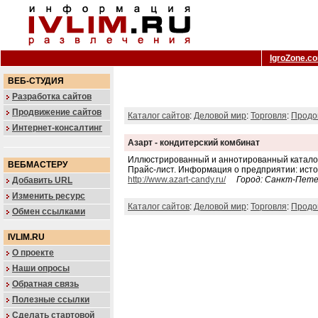
IgroZone.c
ВЕБ-СТУДИЯ
Разработка сайтов
Продвижение сайтов
Каталог сайтов
:
Деловой мир
:
Торговля
:
Продо
Интернет-консалтинг
Азарт - кондитерский комбинат
Иллюстрированный и аннотированный каталог 
ВЕБМАСТЕРУ
Прайс-лист. Информация о предприятии: исто
http://www.azart-candy.ru/
Город: Санкт-Пет
Добавить URL
Изменить ресурс
Каталог сайтов
:
Деловой мир
:
Торговля
:
Продо
Обмен ссылками
IVLIM.RU
О проекте
Наши опросы
Обратная связь
Полезные ссылки
Сделать стартовой