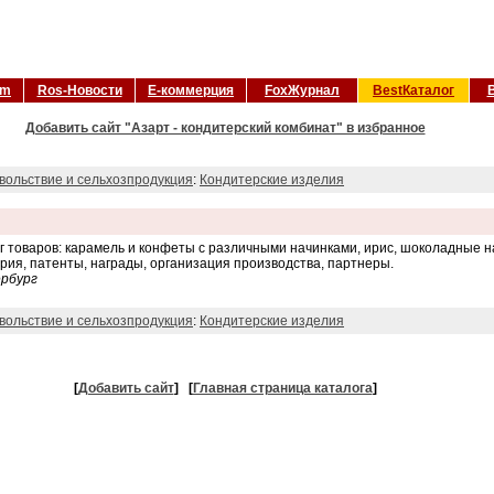
om
Ros-Новости
Е-коммерция
FoxЖурнал
BestКаталог
Добавить сайт "Азарт - кондитерский комбинат" в избранное
вольствие и сельхозпродукция
:
Кондитерские изделия
товаров: карамель и конфеты с различными начинками, ирис, шоколадные на
рия, патенты, награды, организация производства, партнеры.
ербург
вольствие и сельхозпродукция
:
Кондитерские изделия
[
Добавить сайт
]
[
Главная страница каталога
]