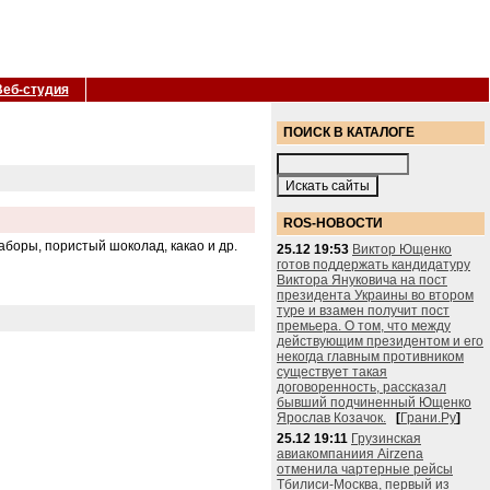
Веб-студия
ПОИСК В КАТАЛОГЕ
ROS-НОВОСТИ
боры, пористый шоколад, какао и др.
25.12 19:53
Виктор Ющенко
готов поддержать кандидатуру
Виктора Януковича на пост
президента Украины во втором
туре и взамен получит пост
премьера. О том, что между
действующим президентом и его
некогда главным противником
существует такая
договоренность, рассказал
бывший подчиненный Ющенко
Ярослав Козачок.
[
Грани.Ру
]
25.12 19:11
Грузинская
авиакомпаниия Airzena
отменила чартерные рейсы
Тбилиси-Москва, первый из