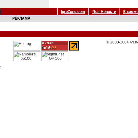
IgroZone.com
Ros-Новости
Е-комм
РЕКЛАМА
© 2003-2004
IvLI
: