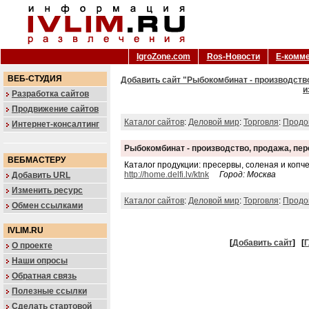
IgroZone.com
Ros-Новости
Е-комм
ВЕБ-СТУДИЯ
Добавить сайт "Рыбокомбинат - производство
и
Разработка сайтов
Продвижение сайтов
Каталог сайтов
:
Деловой мир
:
Торговля
:
Продо
Интернет-консалтинг
Рыбокомбинат - производство, продажа, пе
ВЕБМАСТЕРУ
Каталог продукции: пресервы, соленая и копч
http://home.delfi.lv/ktnk
Город: Москва
Добавить URL
Изменить ресурс
Каталог сайтов
:
Деловой мир
:
Торговля
:
Продо
Обмен ссылками
IVLIM.RU
[
Добавить сайт
]
[
Г
О проекте
Наши опросы
Обратная связь
Полезные ссылки
Сделать стартовой