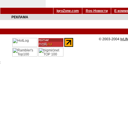
IgroZone.com
Ros-Новости
Е-комм
РЕКЛАМА
© 2003-2004
IvLI
: