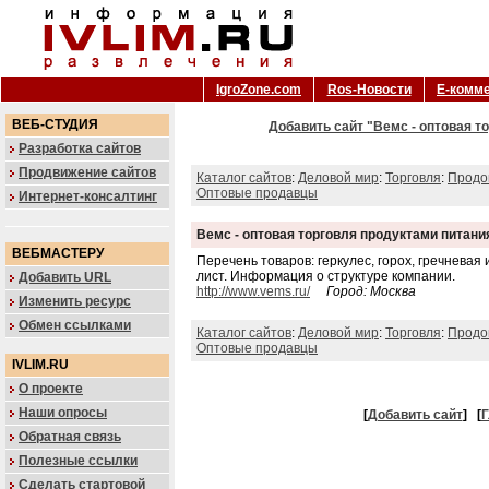
IgroZone.com
Ros-Новости
Е-комм
ВЕБ-СТУДИЯ
Добавить сайт "Вемс - оптовая т
Разработка сайтов
Продвижение сайтов
Каталог сайтов
:
Деловой мир
:
Торговля
:
Продо
Оптовые продавцы
Интернет-консалтинг
Вемс - оптовая торговля продуктами питани
ВЕБМАСТЕРУ
Перечень товаров: геркулес, горох, гречневая 
лист. Информация о структуре компании.
Добавить URL
http://www.vems.ru/
Город: Москва
Изменить ресурс
Обмен ссылками
Каталог сайтов
:
Деловой мир
:
Торговля
:
Продо
Оптовые продавцы
IVLIM.RU
О проекте
Наши опросы
[
Добавить сайт
]
[
Г
Обратная связь
Полезные ссылки
Сделать стартовой