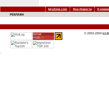
IgroZone.com
Ros-Новости
Е-комм
РЕКЛАМА
© 2003-2004
IvLI
: