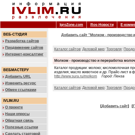
IgroZone.com
Ros-Новости
Е-комм
ВЕБ-СТУДИЯ
Добавить сайт "Молком - производство 
Разработка сайтов
Продвижение сайтов
Каталог сайтов
:
Деловой мир
:
Торговля
:
Продо
Интернет-консалтинг
Молком - производство и переработка моло
Каталог продукции: молоко; кисломолочная пр
ВЕБМАСТЕРУ
изделия; масло животное и др. Прайс-лист в ф
http://www.sura.ru/molkom
Город: Пенза
Добавить URL
Изменить ресурс
Каталог сайтов
:
Деловой мир
:
Торговля
:
Продо
Обмен ссылками
IVLIM.RU
[
Добавить сайт
]
[
Г
О проекте
Наши опросы
Обратная связь
Полезные ссылки
Сделать стартовой