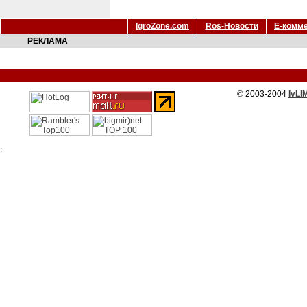
IgroZone.com
Ros-Новости
Е-комм
РЕКЛАМА
© 2003-2004
IvLI
: