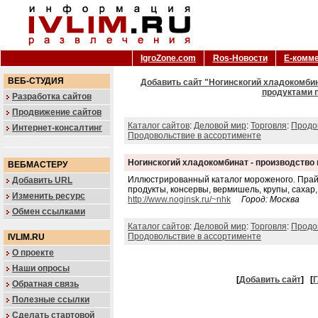
IgroZone.com
Ros-Новости
Е-комм
ВЕБ-СТУДИЯ
Добавить сайт "Ногинскогий хладокомбин
продуктами п
Разработка сайтов
Продвижение сайтов
Каталог сайтов
:
Деловой мир
:
Торговля
:
Продо
Интернет-консалтинг
Продовольствие в ассортименте
Ногинскогий хладокомбинат - производство 
ВЕБМАСТЕРУ
Иллюстрированный каталог мороженого. Прай
Добавить URL
продукты, консервы, вермишель, крупы, сахар,
Изменить ресурс
http://www.noginsk.ru/~nhk
Город: Москва
Обмен ссылками
Каталог сайтов
:
Деловой мир
:
Торговля
:
Продо
Продовольствие в ассортименте
IVLIM.RU
О проекте
Наши опросы
[
Добавить сайт
]
[
Г
Обратная связь
Полезные ссылки
Сделать стартовой