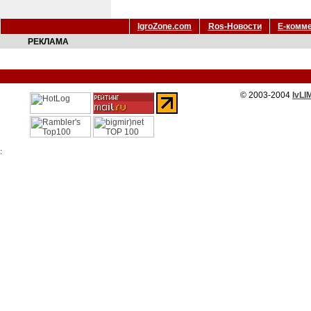
IgroZone.com
Ros-Новости
Е-комм
РЕКЛАМА
© 2003-2004
IvLI
: