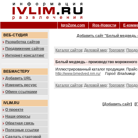
IgroZone.com
Ros-Новости
Е-комм
ВЕБ-СТУДИЯ
Добавить сайт "Белый медведь -
Разработка сайтов
Продвижение сайтов
Каталог сайтов
:
Деловой мир
:
Торговля
:
Продо
Интернет-консалтинг
Белый медведь - производство мороженого
Иллюстрированный каталог продукции. Прайс-
ВЕБМАСТЕРУ
http://www.bmedved.nm.ru/
Город: Владимир
Добавить URL
Изменить ресурс
Каталог сайтов
:
Деловой мир
:
Торговля
:
Продо
Обмен ссылками
IVLIM.RU
[
Добавить сайт
]
[
Г
О проекте
Наши опросы
Обратная связь
Полезные ссылки
Сделать стартовой