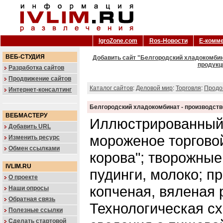
IgroZone.com
Ros-Новости
Е-комм
ВЕБ-СТУДИЯ
Добавить сайт "Белгородский хладокомбин
продукци
Разработка сайтов
Продвижение сайтов
Каталог сайтов
:
Деловой мир
:
Торговля
:
Продо
Интернет-консалтинг
Белгородский хладокомбинат - производств
ВЕБМАСТЕРУ
Иллюстрированный 
Добавить URL
мороженое торгово
Изменить ресурс
Обмен ссылками
корова"; творожные
IVLIM.RU
пудинги, молоко; п
О проекте
копченая, вяленая 
Наши опросы
Обратная связь
Технологическая сх
Полезные ссылки
Сделать стартовой