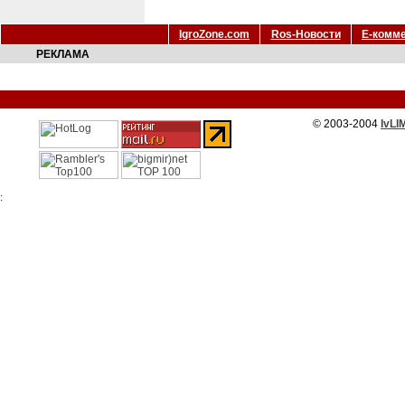
IgroZone.com
Ros-Новости
Е-комм
РЕКЛАМА
© 2003-2004
IvLI
: