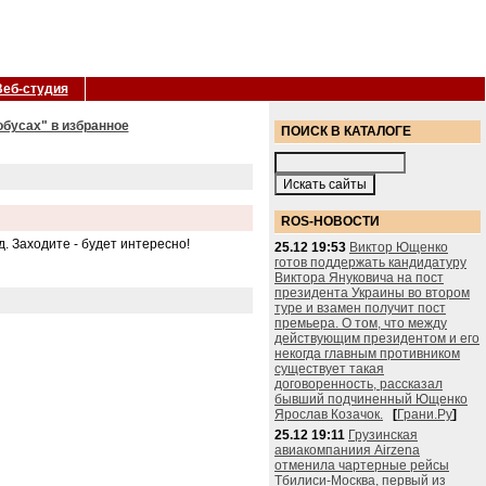
Веб-студия
обусах" в избранное
ПОИСК В КАТАЛОГЕ
ROS-НОВОСТИ
д. Заходите - будет интересно!
25.12 19:53
Виктор Ющенко
готов поддержать кандидатуру
Виктора Януковича на пост
президента Украины во втором
туре и взамен получит пост
премьера. О том, что между
действующим президентом и его
некогда главным противником
существует такая
договоренность, рассказал
бывший подчиненный Ющенко
Ярослав Козачок.
[
Грани.Ру
]
25.12 19:11
Грузинская
авиакомпаниия Airzena
отменила чартерные рейсы
Тбилиси-Москва, первый из