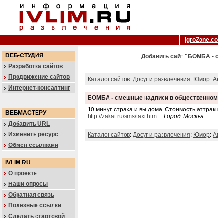
IgroZone.c
ВЕБ-СТУДИЯ
Добавить сайт "БОМБА - с
Разработка сайтов
Продвижение сайтов
Каталог сайтов
:
Досуг и развлечения
:
Юмор
:
А
Интернет-консалтинг
БОМБА - смешные надписи в общественном т
10 минут страха и вы дома. Стоимость аттракц
ВЕБМАСТЕРУ
http://zakat.ru/sms/taxi.htm
Город: Москва
Добавить URL
Изменить ресурс
Каталог сайтов
:
Досуг и развлечения
:
Юмор
:
А
Обмен ссылками
IVLIM.RU
О проекте
Наши опросы
Обратная связь
Полезные ссылки
Сделать стартовой