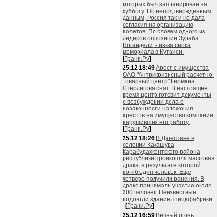
которых был запланирован на
субботу. По неподтвержденным
данным, Россия так и не дала
согласия на организацию
полетов. По словам одного из
лидеров оппозиции Зураба
Ногаидели, - из-за сноса
мемориала в Кутаиси.
[
Грани.Ру
]
25.12 18:49
Арест с имущества
ОАО "Антрикризисный расчетно-
товарный центр" Германа
Стерлигова снят. В настоящее
время центр готовит документы
о возбуждении дела о
незаконности наложения
арестов на имущество компании,
нарушивших его работу.
[
Грани.Ру
]
25.12 18:26
В Дагестане в
селении Какашура
Карабудахкентского района
республики произошла массовая
драка, в результате которой
погиб один человек. Еще
четверо получили ранения. В
драке принимали участие около
300 человек. Неизвестные
подожгли здание птицефабрики.
[
Грани.Ру
]
25.12 16:59
Вечный огонь,