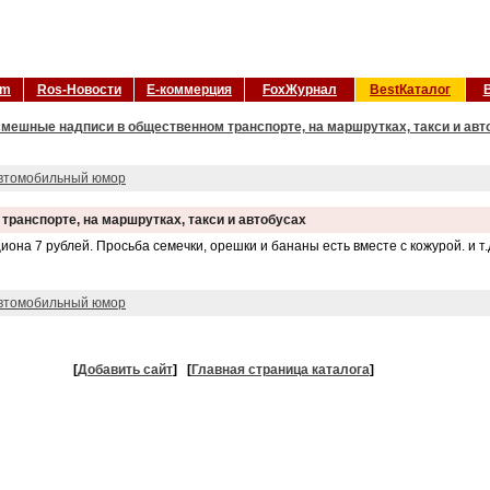
om
Ros-Новости
Е-коммерция
FoxЖурнал
BestКаталог
мешные надписи в общественном транспорте, на маршрутках, такси и авт
втомобильный юмор
ранспорте, на маршрутках, такси и автобусах
иона 7 рублей. Просьба семечки, орешки и бананы есть вместе с кожурой. и т.
втомобильный юмор
[
Добавить сайт
]
[
Главная страница каталога
]