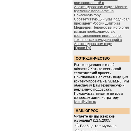
расположенный в
Александровском саду в Москве,
временно перенесут на
Поклонную гору.
Соответствующий указ подписал
президент России Дмитрий
Медведев. Перенос вечного огня
вызван необходимостью
восстановления инженерно-
технических коммуникаций в
Александровском саду.
[
Грани.Ру
]
СОТРУДНИЧЕСТВО
Вы - специалист в своей
области? Хотите вести свой
тематический проект?
Приглашаем Вас стать ведущим
контент-проекта на IvLIM.Ru. Мы
обеспечим Вам техническую и
рекламную поддержку.
Пожалуйста, пишите по всем
вопросам администратору
ivlim@ivlim.ru
НАШ ОПРОС
Читаете ли вы женские
журналы?
(12.5.2005)
Вообще-то я мужчина