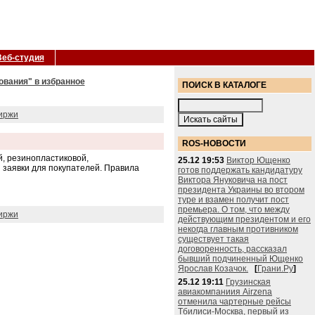
Веб-студия
ования" в избранное
ПОИСК В КАТАЛОГЕ
биржи
ROS-НОВОСТИ
, резинопластиковой,
25.12 19:53
Виктор Ющенко
 заявки для покупателей. Правила
готов поддержать кандидатуру
Виктора Януковича на пост
президента Украины во втором
туре и взамен получит пост
премьера. О том, что между
биржи
действующим президентом и его
некогда главным противником
существует такая
договоренность, рассказал
бывший подчиненный Ющенко
Ярослав Козачок.
[
Грани.Ру
]
25.12 19:11
Грузинская
авиакомпаниия Airzena
отменила чартерные рейсы
Тбилиси-Москва, первый из