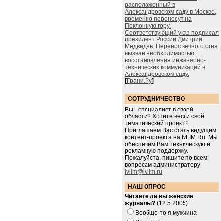
расположенный в
Александровском саду в Москве,
временно перенесут на
Поклонную гору.
Соответствующий указ подписал
президент России Дмитрий
Медведев. Перенос вечного огня
вызван необходимостью
восстановления инженерно-
технических коммуникаций в
Александровском саду.
[
Грани.Ру
]
СОТРУДНИЧЕСТВО
Вы - специалист в своей
области? Хотите вести свой
тематический проект?
Приглашаем Вас стать ведущим
контент-проекта на IvLIM.Ru. Мы
обеспечим Вам техническую и
рекламную поддержку.
Пожалуйста, пишите по всем
вопросам администратору
ivlim@ivlim.ru
НАШ ОПРОС
Читаете ли вы женские
журналы?
(12.5.2005)
Вообще-то я мужчина