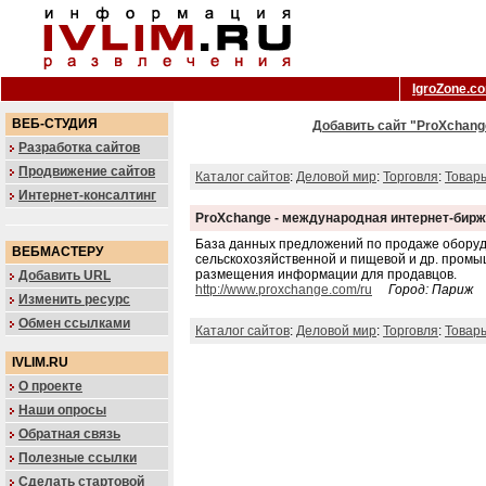
IgroZone.c
ВЕБ-СТУДИЯ
Добавить сайт "ProXchan
Разработка сайтов
Продвижение сайтов
Каталог сайтов
:
Деловой мир
:
Торговля
:
Товар
Интернет-консалтинг
ProXchange - международная интернет-бир
База данных предложений по продаже обору
ВЕБМАСТЕРУ
сельскохозяйственной и пищевой и др. промы
размещения информации для продавцов.
Добавить URL
http://www.proxchange.com/ru
Город: Париж
Изменить ресурс
Обмен ссылками
Каталог сайтов
:
Деловой мир
:
Торговля
:
Товар
IVLIM.RU
О проекте
Наши опросы
Обратная связь
Полезные ссылки
Сделать стартовой