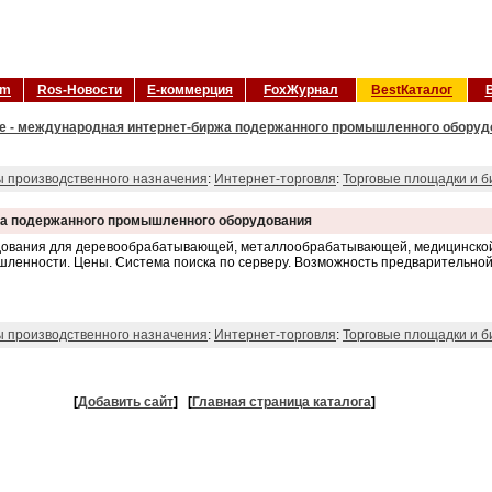
om
Ros-Новости
Е-коммерция
FoxЖурнал
BestКаталог
ge - международная интернет-биржа подержанного промышленного оборуд
ы производственного назначения
:
Интернет-торговля
:
Торговые площадки и 
жа подержанного промышленного оборудования
дования для деревообрабатывающей, металлообрабатывающей, медицинской
шленности. Цены. Система поиска по серверу. Возможность предварительной
ы производственного назначения
:
Интернет-торговля
:
Торговые площадки и 
[
Добавить сайт
]
[
Главная страница каталога
]