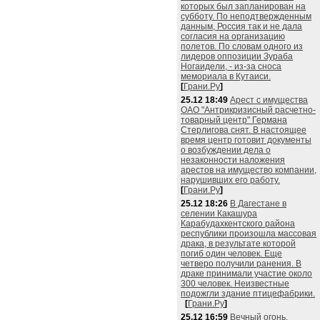
которых был запланирован на
субботу. По неподтвержденным
данным, Россия так и не дала
согласия на организацию
полетов. По словам одного из
лидеров оппозиции Зураба
Ногаидели, - из-за сноса
мемориала в Кутаиси.
[
Грани.Ру
]
25.12 18:49
Арест с имущества
ОАО "Антрикризисный расчетно-
товарный центр" Германа
Стерлигова снят. В настоящее
время центр готовит документы
о возбуждении дела о
незаконности наложения
арестов на имущество компании,
нарушивших его работу.
[
Грани.Ру
]
25.12 18:26
В Дагестане в
селении Какашура
Карабудахкентского района
республики произошла массовая
драка, в результате которой
погиб один человек. Еще
четверо получили ранения. В
драке принимали участие около
300 человек. Неизвестные
подожгли здание птицефабрики.
[
Грани.Ру
]
25.12 16:59
Вечный огонь,