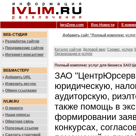
IgroZone.com
Ros-Новости
Е-комм
ВЕБ-СТУДИЯ
Добавить сайт "Полный комплекс услуг
Разработка сайтов
Продвижение сайтов
Каталог сайтов
:
Деловой мир
:
Сервис, услуги
:
Организации и услуги
Интернет-консалтинг
Полный комплекс услуг для бизнеса ЗАО 
ВЕБМАСТЕРУ
ЗАО "ЦентрЮрсерв
Добавить URL
юридическую, нало
Изменить ресурс
Обмен ссылками
аудиторскую, риэл
IVLIM.RU
также помощь в экс
О проекте
формировании заяв
Наши опросы
Обратная связь
конкурсах, согласо
Полезные ссылки
Сделать стартовой