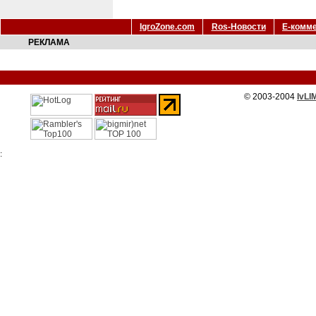
IgroZone.com
Ros-Новости
Е-комм
РЕКЛАМА
© 2003-2004
IvLI
: