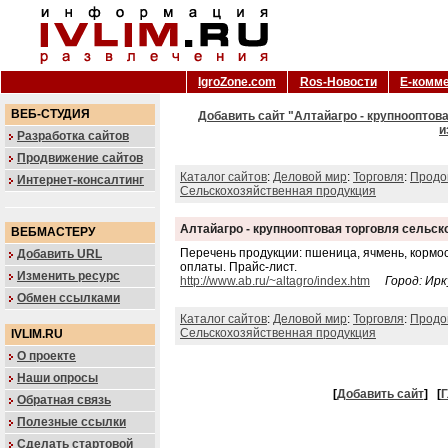
IgroZone.com
Ros-Новости
Е-комм
ВЕБ-СТУДИЯ
Добавить сайт "Алтайагро - крупнооптов
и
Разработка сайтов
Продвижение сайтов
Каталог сайтов
:
Деловой мир
:
Торговля
:
Продо
Интернет-консалтинг
Сельскохозяйственная продукция
Алтайагро - крупнооптовая торговля сельс
ВЕБМАСТЕРУ
Перечень продукции: пшеница, ячмень, кормос
Добавить URL
оплаты. Прайс-лист.
Изменить ресурс
http://www.ab.ru/~altagro/index.htm
Город: Ир
Обмен ссылками
Каталог сайтов
:
Деловой мир
:
Торговля
:
Продо
Сельскохозяйственная продукция
IVLIM.RU
О проекте
Наши опросы
[
Добавить сайт
]
[
Г
Обратная связь
Полезные ссылки
Сделать стартовой