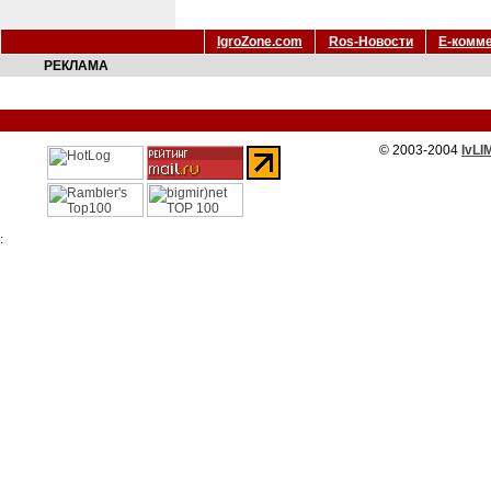
IgroZone.com
Ros-Новости
Е-комм
РЕКЛАМА
© 2003-2004
IvLI
: