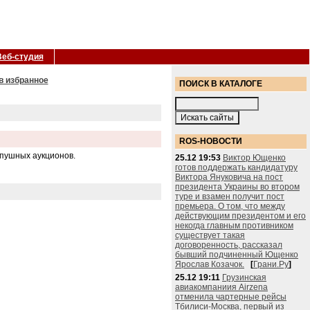
Веб-студия
в избранное
ПОИСК В КАТАЛОГЕ
ROS-НОВОСТИ
 пушных аукционов.
25.12 19:53
Виктор Ющенко
готов поддержать кандидатуру
Виктора Януковича на пост
президента Украины во втором
туре и взамен получит пост
премьера. О том, что между
действующим президентом и его
некогда главным противником
существует такая
договоренность, рассказал
бывший подчиненный Ющенко
Ярослав Козачок.
[
Грани.Ру
]
25.12 19:11
Грузинская
авиакомпаниия Airzena
отменила чартерные рейсы
Тбилиси-Москва, первый из