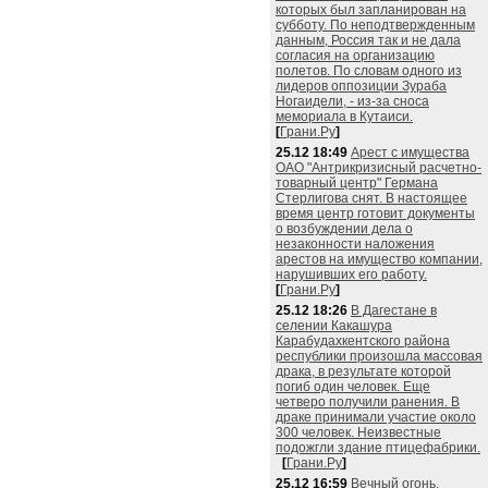
которых был запланирован на
субботу. По неподтвержденным
данным, Россия так и не дала
согласия на организацию
полетов. По словам одного из
лидеров оппозиции Зураба
Ногаидели, - из-за сноса
мемориала в Кутаиси.
[
Грани.Ру
]
25.12 18:49
Арест с имущества
ОАО "Антрикризисный расчетно-
товарный центр" Германа
Стерлигова снят. В настоящее
время центр готовит документы
о возбуждении дела о
незаконности наложения
арестов на имущество компании,
нарушивших его работу.
[
Грани.Ру
]
25.12 18:26
В Дагестане в
селении Какашура
Карабудахкентского района
республики произошла массовая
драка, в результате которой
погиб один человек. Еще
четверо получили ранения. В
драке принимали участие около
300 человек. Неизвестные
подожгли здание птицефабрики.
[
Грани.Ру
]
25.12 16:59
Вечный огонь,