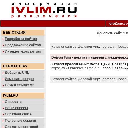
IgroZone.c
ВЕБ-СТУДИЯ
Добавить сайт "D
Разработка сайтов
Продвижение сайтов
Каталог сайтов
:
Деловой мир
:
Торговля
:
Товар
Интернет-консалтинг
Deivon Furs - покупка пушнины с междунаро
Каталог предлагаемых мехов. Цены. Правила 
ВЕБМАСТЕРУ
http://www.furbrokers.narod.ru/
Город: Таллин
Добавить URL
Изменить ресурс
Каталог сайтов
:
Деловой мир
:
Торговля
:
Товар
Обмен ссылками
IVLIM.RU
О проекте
Наши опросы
Обратная связь
Полезные ссылки
Сделать стартовой