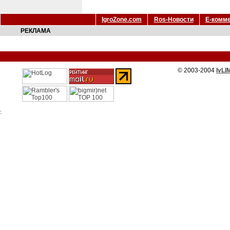
IgroZone.com
Ros-Новости
Е-комм
РЕКЛАМА
© 2003-2004
IvLI
: