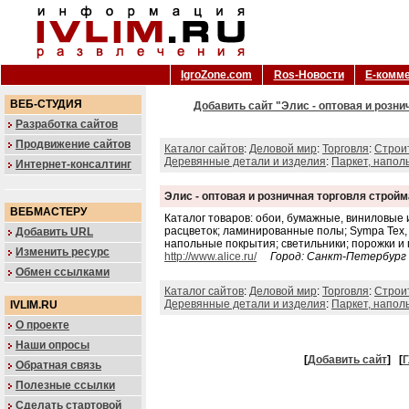
IgroZone.com
Ros-Новости
Е-комм
ВЕБ-СТУДИЯ
Добавить сайт "Элис - оптовая и розн
Разработка сайтов
Продвижение сайтов
Каталог сайтов
:
Деловой мир
:
Торговля
:
Строи
Деревянные детали и изделия
:
Паркет, напол
Интернет-консалтинг
Элис - оптовая и розничная торговля строй
ВЕБМАСТЕРУ
Каталог товаров: обои, бумажные, виниловые
расцветок; ламинированные полы; Sympa Tex,
Добавить URL
напольные покрытия; светильники; порожки и 
Изменить ресурс
http://www.alice.ru/
Город: Санкт-Петербург
Обмен ссылками
Каталог сайтов
:
Деловой мир
:
Торговля
:
Строи
Деревянные детали и изделия
:
Паркет, напол
IVLIM.RU
О проекте
Наши опросы
[
Добавить сайт
]
[
Г
Обратная связь
Полезные ссылки
Сделать стартовой