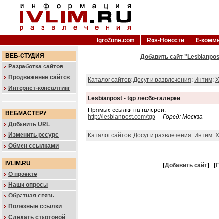
IgroZone.com
Ros-Новости
Е-комм
ВЕБ-СТУДИЯ
Добавить сайт "Lesbianpos
Разработка сайтов
Продвижение сайтов
Каталог сайтов
:
Досуг и развлечения
:
Интим
:
X
Интернет-консалтинг
Lesbianpost - tgp лесбо-галереи
Прямые ссылки на галереи.
ВЕБМАСТЕРУ
http://lesbianpost.com/tgp
Город: Москва
Добавить URL
Изменить ресурс
Каталог сайтов
:
Досуг и развлечения
:
Интим
:
X
Обмен ссылками
IVLIM.RU
[
Добавить сайт
]
[
Г
О проекте
Наши опросы
Обратная связь
Полезные ссылки
Сделать стартовой