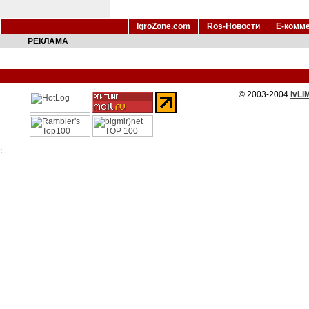
IgroZone.com
Ros-Новости
Е-комм
РЕКЛАМА
© 2003-2004
IvLI
: