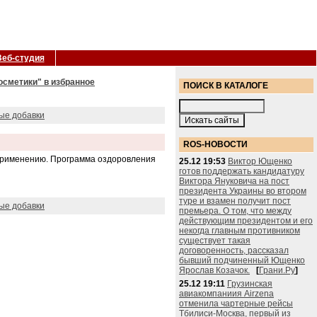
Веб-студия
осметики" в избранное
ПОИСК В КАТАЛОГЕ
ые добавки
ROS-НОВОСТИ
х применению. Программа оздоровления
25.12 19:53
Виктор Ющенко
готов поддержать кандидатуру
Виктора Януковича на пост
президента Украины во втором
туре и взамен получит пост
ые добавки
премьера. О том, что между
действующим президентом и его
некогда главным противником
существует такая
договоренность, рассказал
бывший подчиненный Ющенко
Ярослав Козачок.
[
Грани.Ру
]
25.12 19:11
Грузинская
авиакомпаниия Airzena
отменила чартерные рейсы
Тбилиси-Москва, первый из