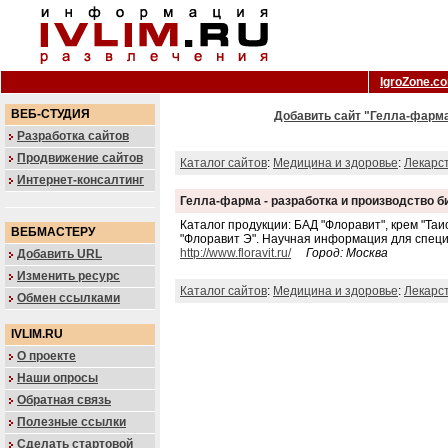
IgroZone.c
ВЕБ-СТУДИЯ
Добавить сайт "Гелла-фарма
Разработка сайтов
Продвижение сайтов
Каталог сайтов
:
Медицина и здоровье
:
Лекарс
Интернет-консалтинг
Гелла-фарма - разработка и производство б
Каталог продукции: БАД "Флоравит", крем "Т
ВЕБМАСТЕРУ
"Флоравит Э". Научная информация для специ
http://www.floravit.ru/
Город: Москва
Добавить URL
Изменить ресурс
Каталог сайтов
:
Медицина и здоровье
:
Лекарс
Обмен ссылками
IVLIM.RU
О проекте
Наши опросы
Обратная связь
Полезные ссылки
Сделать стартовой