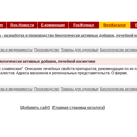
om
Ros-Новости
Е-коммерция
FoxЖурнал
BestКаталог
 - разработка и производство биологически активных добавок, лечебной к
тва и медикаменты
:
Производство
:
Товары для здоровья
:
Биологически активн
иологически активных добавок, лечебной косметики
аис славянская". Описание лечебных свойств препаратов, рекомендации по и
алистов. Адреса магазинов и региональных представительств. О фирме.
тва и медикаменты
:
Производство
:
Товары для здоровья
:
Биологически активн
[
Добавить сайт
]
[
Главная страница каталога
]