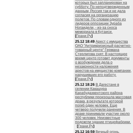
которых был запланирован на
субботу. По неподтвержденным
данным, Россия так и не дала
согласия на организацию
полетов. По словам одного из
лидеров оппозиции Зураба
Ногаидели, - из-за сноса
мемориала в Кутаиси.
[
Грани.Ру
]
25.12 18:49
Арест с имущества
ОАО "Антрикризисный расчетно-
товарный центр" Германа
Стерлигова снят. В настоящее
время центр готовит документы
о возбуждении дела о
незаконности наложения
арестов на имущество компании,
нарушивших его работу.
[
Грани.Ру
]
25.12 18:26
В Дагестане в
селении Какашура
Карабудахкентского района
республики произошла массовая
драка, в результате которой
погиб один человек. Еще
четверо получили ранения. В
драке принимали участие около
300 человек. Неизвестные
подожгли здание птицефабрики.
[
Грани.Ру
]
25.12 16:59
Вечный огонь,