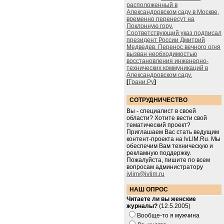
расположенный в
Александровском саду в Москве,
временно перенесут на
Поклонную гору.
Соответствующий указ подписал
президент России Дмитрий
Медведев. Перенос вечного огня
вызван необходимостью
восстановления инженерно-
технических коммуникаций в
Александровском саду.
[
Грани.Ру
]
СОТРУДНИЧЕСТВО
Вы - специалист в своей
области? Хотите вести свой
тематический проект?
Приглашаем Вас стать ведущим
контент-проекта на IvLIM.Ru. Мы
обеспечим Вам техническую и
рекламную поддержку.
Пожалуйста, пишите по всем
вопросам администратору
ivlim@ivlim.ru
НАШ ОПРОС
Читаете ли вы женские
журналы?
(12.5.2005)
Вообще-то я мужчина