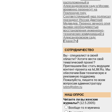
расположенный в
Александровском саду в Москве,
временно перенесут на
Поклонную гору.
Соответствующий указ подписал
президент России Дмитрий
Медведев. Перенос вечного огня
вызван необходимостью
восстановления инженерно-
технических коммуникаций в
Александровском саду.
[
Грани.Ру
]
СОТРУДНИЧЕСТВО
Вы - специалист в своей
области? Хотите вести свой
тематический проект?
Приглашаем Вас стать ведущим
контент-проекта на IvLIM.Ru. Мы
обеспечим Вам техническую и
рекламную поддержку.
Пожалуйста, пишите по всем
вопросам администратору
ivlim@ivlim.ru
НАШ ОПРОС
Читаете ли вы женские
журналы?
(12.5.2005)
Вообще-то я мужчина