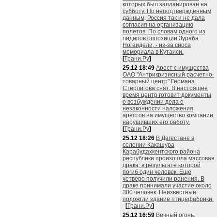
которых был запланирован на
субботу. По неподтвержденным
данным, Россия так и не дала
согласия на организацию
полетов. По словам одного из
лидеров оппозиции Зураба
Ногаидели, - из-за сноса
мемориала в Кутаиси.
[
Грани.Ру
]
25.12 18:49
Арест с имущества
ОАО "Антрикризисный расчетно-
товарный центр" Германа
Стерлигова снят. В настоящее
время центр готовит документы
о возбуждении дела о
незаконности наложения
арестов на имущество компании,
нарушивших его работу.
[
Грани.Ру
]
25.12 18:26
В Дагестане в
селении Какашура
Карабудахкентского района
республики произошла массовая
драка, в результате которой
погиб один человек. Еще
четверо получили ранения. В
драке принимали участие около
300 человек. Неизвестные
подожгли здание птицефабрики.
[
Грани.Ру
]
25.12 16:59
Вечный огонь,