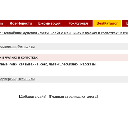
om
Ros-Новости
Е-коммерция
FoxЖурнал
BestКаталог
 "Тончайшие чулочки - фетиш-сайт о женщинах в чулках и колготках" в из
ерверсии
:
Фетишизм
 в чулках и колготках
ные чулки, связывание, секс, латекс, лесбиянки. Рассказы.
ерверсии
:
Фетишизм
[
Добавить сайт
]
[
Главная страница каталога
]