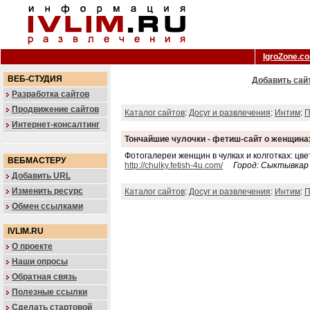
IgroZone.c
ВЕБ-СТУДИЯ
Добавить сайт
Разработка сайтов
Продвижение сайтов
Каталог сайтов
:
Досуг и развлечения
:
Интим
:
П
Интернет-консалтинг
Тончайшие чулочки - фетиш-сайт о женщинах
Фотогалереи женщин в чулках и колготках: цвет
ВЕБМАСТЕРУ
http://chulky.fetish-4u.com/
Город: Сыктывкар
Добавить URL
Изменить ресурс
Каталог сайтов
:
Досуг и развлечения
:
Интим
:
П
Обмен ссылками
IVLIM.RU
О проекте
Наши опросы
Обратная связь
Полезные ссылки
Сделать стартовой