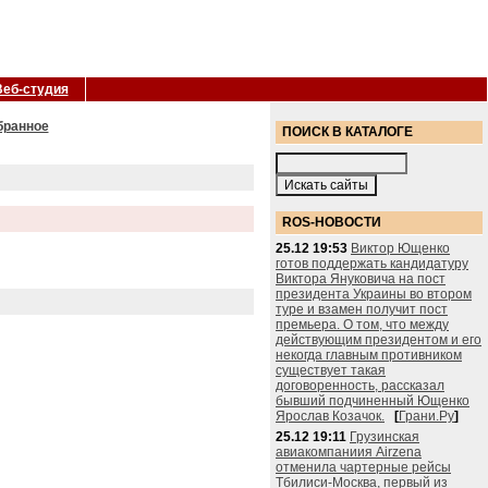
Веб-студия
бранное
ПОИСК В КАТАЛОГЕ
ROS-НОВОСТИ
25.12 19:53
Виктор Ющенко
готов поддержать кандидатуру
Виктора Януковича на пост
президента Украины во втором
туре и взамен получит пост
премьера. О том, что между
действующим президентом и его
некогда главным противником
существует такая
договоренность, рассказал
бывший подчиненный Ющенко
Ярослав Козачок.
[
Грани.Ру
]
25.12 19:11
Грузинская
авиакомпаниия Airzena
отменила чартерные рейсы
Тбилиси-Москва, первый из