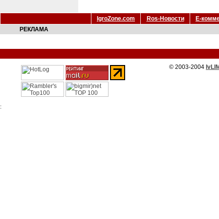
IgroZone.com
Ros-Новости
Е-комм
РЕКЛАМА
© 2003-2004
IvLI
: