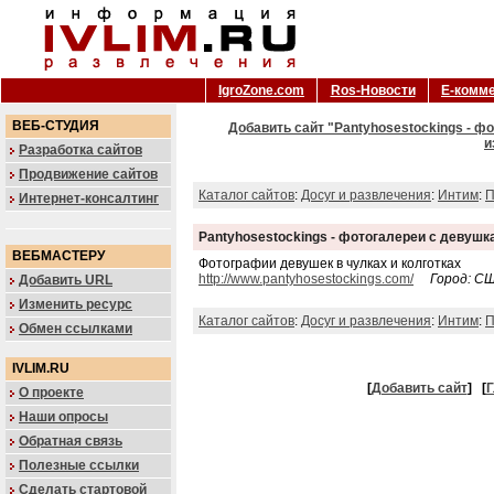
IgroZone.com
Ros-Новости
Е-комм
ВЕБ-СТУДИЯ
Добавить сайт "Pantyhosestockings - фо
и
Разработка сайтов
Продвижение сайтов
Каталог сайтов
:
Досуг и развлечения
:
Интим
:
П
Интернет-консалтинг
Pantyhosestockings - фотогалереи с девушка
ВЕБМАСТЕРУ
Фотографии девушек в чулках и колготках
http://www.pantyhosestockings.com/
Город: С
Добавить URL
Изменить ресурс
Каталог сайтов
:
Досуг и развлечения
:
Интим
:
П
Обмен ссылками
IVLIM.RU
[
Добавить сайт
]
[
Г
О проекте
Наши опросы
Обратная связь
Полезные ссылки
Сделать стартовой