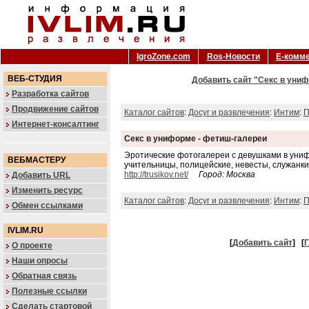
IgroZone.com
Ros-Новости
Е-комм
ВЕБ-СТУДИЯ
Добавить сайт "Секс в униф
Разработка сайтов
Продвижение сайтов
Каталог сайтов
:
Досуг и развлечения
:
Интим
:
П
Интернет-консалтинг
Секс в униформе - фетиш-галереи
Эротические фотогалереи с девушками в униф
ВЕБМАСТЕРУ
учительницы, полицейские, невесты, служанк
http://trusikov.net/
Город: Москва
Добавить URL
Изменить ресурс
Каталог сайтов
:
Досуг и развлечения
:
Интим
:
П
Обмен ссылками
IVLIM.RU
[
Добавить сайт
]
[
Г
О проекте
Наши опросы
Обратная связь
Полезные ссылки
Сделать стартовой