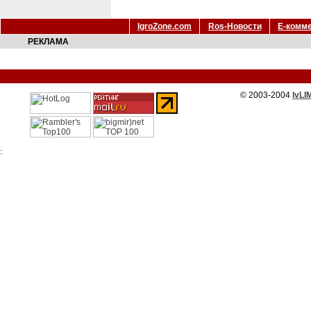
IgroZone.com
Ros-Новости
Е-комм
РЕКЛАМА
© 2003-2004
IvLI
: