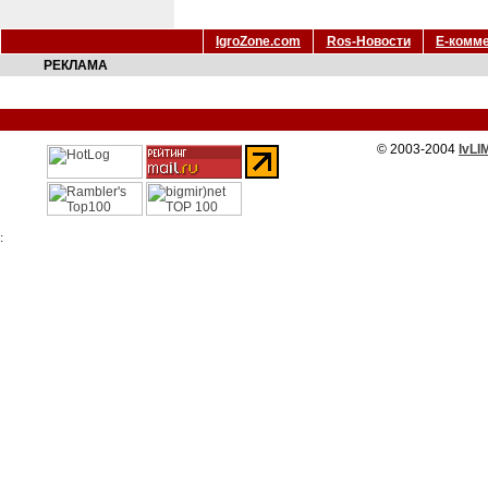
IgroZone.com
Ros-Новости
Е-комм
РЕКЛАМА
© 2003-2004
IvLI
: