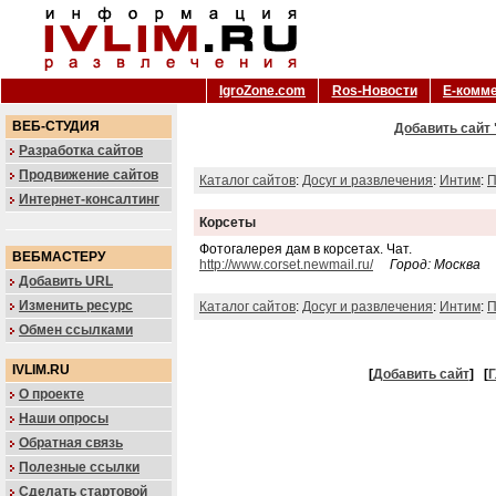
IgroZone.com
Ros-Новости
Е-комм
ВЕБ-СТУДИЯ
Добавить сайт 
Разработка сайтов
Продвижение сайтов
Каталог сайтов
:
Досуг и развлечения
:
Интим
:
П
Интернет-консалтинг
Корсеты
Фотогалерея дам в корсетах. Чат.
ВЕБМАСТЕРУ
http://www.corset.newmail.ru/
Город: Москва
Добавить URL
Изменить ресурс
Каталог сайтов
:
Досуг и развлечения
:
Интим
:
П
Обмен ссылками
IVLIM.RU
[
Добавить сайт
]
[
Г
О проекте
Наши опросы
Обратная связь
Полезные ссылки
Сделать стартовой