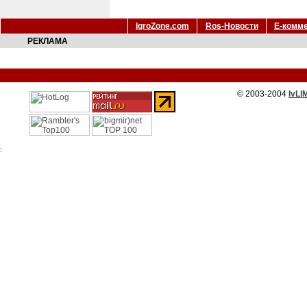
IgroZone.com
Ros-Новости
Е-комм
РЕКЛАМА
© 2003-2004
IvLI
: