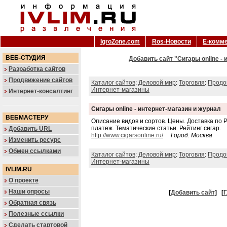
IgroZone.com
Ros-Новости
Е-комм
ВЕБ-СТУДИЯ
Добавить сайт "Сигары online -
Разработка сайтов
Продвижение сайтов
Каталог сайтов
:
Деловой мир
:
Торговля
:
Продо
Интернет-магазины
Интернет-консалтинг
Сигары online - интернет-магазин и журнал
ВЕБМАСТЕРУ
Описание видов и сортов. Цены. Доставка по
платеж. Тематические статьи. Рейтинг сигар.
Добавить URL
http://www.cigarsonline.ru/
Город: Москва
Изменить ресурс
Обмен ссылками
Каталог сайтов
:
Деловой мир
:
Торговля
:
Продо
Интернет-магазины
IVLIM.RU
О проекте
Наши опросы
[
Добавить сайт
]
[
Г
Обратная связь
Полезные ссылки
Сделать стартовой