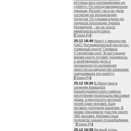
которых был запланирован на
субботу. По неподтвержденным
данным, Россия так и не дала
согласия на организацию
полетов. По словам одного из
лидеров оппозиции Зураба
Ногаидели, - из-за сноса
мемориала в Кутаиси.
[
Грани.Ру
]
25.12 18:49
Арест с имущества
ОАО "Антрикризисный расчетно-
товарный центр" Германа
Стерлигова снят. В настоящее
время центр готовит документы
о возбуждении дела о
незаконности наложения
арестов на имущество компании,
нарушивших его работу.
[
Грани.Ру
]
25.12 18:26
В Дагестане в
селении Какашура
Карабудахкентского района
республики произошла массовая
драка, в результате которой
погиб один человек. Еще
четверо получили ранения. В
драке принимали участие около
300 человек. Неизвестные
подожгли здание птицефабрики.
[
Грани.Ру
]
25.12 16:59
Вечный огонь,