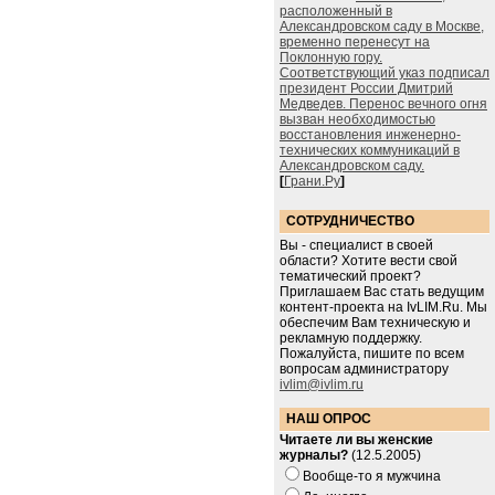
расположенный в
Александровском саду в Москве,
временно перенесут на
Поклонную гору.
Соответствующий указ подписал
президент России Дмитрий
Медведев. Перенос вечного огня
вызван необходимостью
восстановления инженерно-
технических коммуникаций в
Александровском саду.
[
Грани.Ру
]
СОТРУДНИЧЕСТВО
Вы - специалист в своей
области? Хотите вести свой
тематический проект?
Приглашаем Вас стать ведущим
контент-проекта на IvLIM.Ru. Мы
обеспечим Вам техническую и
рекламную поддержку.
Пожалуйста, пишите по всем
вопросам администратору
ivlim@ivlim.ru
НАШ ОПРОС
Читаете ли вы женские
журналы?
(12.5.2005)
Вообще-то я мужчина