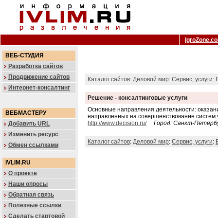
IgroZone.c
ВЕБ-СТУДИЯ
Разработка сайтов
Продвижение сайтов
Каталог сайтов
:
Деловой мир
:
Сервис, услуги
:
Интернет-консалтинг
Решение - консалтинговые услуги
Основные направления деятельности: оказани
ВЕБМАСТЕРУ
направленных на совершенствование систем у
http://www.decision.ru/
Город: Санкт-Петерб
Добавить URL
Изменить ресурс
Каталог сайтов
:
Деловой мир
:
Сервис, услуги
:
Обмен ссылками
IVLIM.RU
О проекте
Наши опросы
Обратная связь
Полезные ссылки
Сделать стартовой