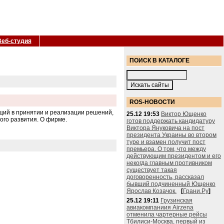
Веб-студия
ПОИСК В КАТАЛОГЕ
ROS-НОВОСТИ
ций в принятии и реализации решений,
25.12 19:53
Виктор Ющенко
ого развития. О фирме.
готов поддержать кандидатуру
Виктора Януковича на пост
президента Украины во втором
туре и взамен получит пост
премьера. О том, что между
действующим президентом и его
некогда главным противником
существует такая
договоренность, рассказал
бывший подчиненный Ющенко
Ярослав Козачок.
[
Грани.Ру
]
25.12 19:11
Грузинская
авиакомпаниия Airzena
отменила чартерные рейсы
Тбилиси-Москва, первый из