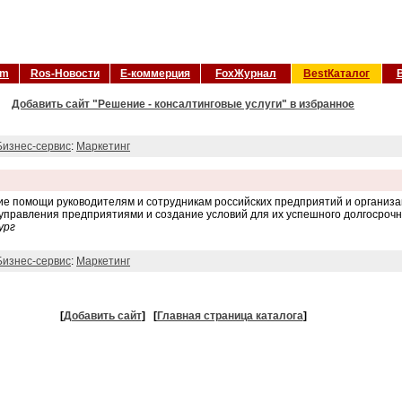
om
Ros-Новости
Е-коммерция
FoxЖурнал
BestКаталог
Добавить сайт "Решение - консалтинговые услуги" в избранное
Бизнес-сервис
:
Маркетинг
е помощи руководителям и сотрудникам российских предприятий и организа
правления предприятиями и создание условий для их успешного долгосрочн
ург
Бизнес-сервис
:
Маркетинг
[
Добавить сайт
]
[
Главная страница каталога
]