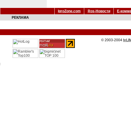
IgroZone.com
Ros-Новости
Е-комм
РЕКЛАМА
© 2003-2004
IvLI
: