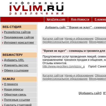
IgroZone.com
Ros-Новости
Е-комм
ВЕБ-СТУДИЯ
Добавить сайт ""Время не ждет" - семина
Разработка сайтов
Продвижение сайтов
Каталог сайтов
:
Наука и образование
:
Образо
профессиональное образование
:
Менеджмент
Интернет-консалтинг
"Время не ждет" - семинары и тренинги дл
ВЕБМАСТЕРУ
Предложение услуг проведения лекций, семина
направлениям: тренинги продаж и общения, н
Добавить URL
Отзывы клиентов.
Изменить ресурс
http://www.geocities.com/sizov_a
Город: Санк
Обмен ссылками
Каталог сайтов
:
Наука и образование
:
Образо
профессиональное образование
:
Менеджмент
IVLIM.RU
О проекте
Наши опросы
[
Добавить сайт
]
[
Г
Обратная связь
Полезные ссылки
Сделать стартовой