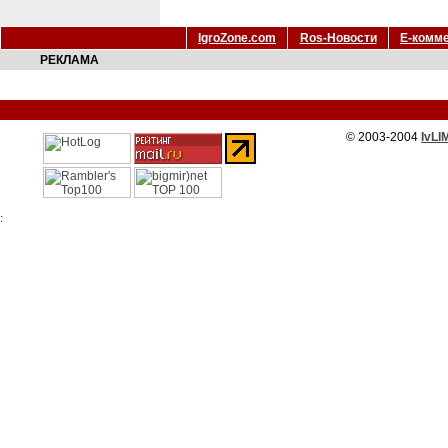
IgroZone.com
Ros-Новости
Е-комм
РЕКЛАМА
© 2003-2004
IvLI
: