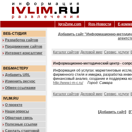
IgroZone.com
Ros-Новости
Е-комм
ВЕБ-СТУДИЯ
Добавить сайт "Информационно-методиче
агентст
Разработка сайтов
Продвижение сайтов
Каталог сайтов
:
Деловой мир
:
Сервис, услуги
:
Интернет-консалтинг
Информационно-методический центр - сопро
ВЕБМАСТЕРУ
Информация об услугах: маркетинговые иссл
фирменного стиля и имиджа, разработка инве
Добавить URL
финансовый анализ, создание и поддержка ко
Изменить ресурс
http://www.i-m-c.ru/
Город: Самара
Обмен ссылками
Каталог сайтов
:
Деловой мир
:
Сервис, услуги
:
IVLIM.RU
О проекте
Наши опросы
[
Добавить сайт
]
[
Г
Обратная связь
Полезные ссылки
Сделать стартовой