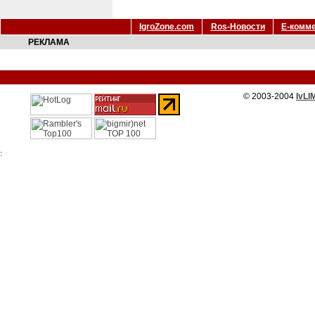
IgroZone.com
Ros-Новости
Е-комм
РЕКЛАМА
© 2003-2004
IvLI
: