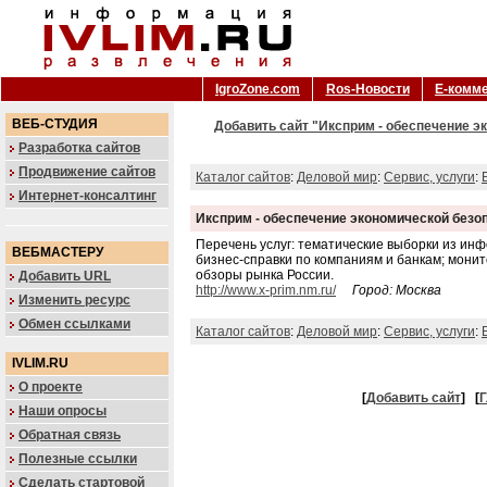
IgroZone.com
Ros-Новости
Е-комм
ВЕБ-СТУДИЯ
Добавить сайт "Иксприм - обеспечение э
Разработка сайтов
Продвижение сайтов
Каталог сайтов
:
Деловой мир
:
Сервис, услуги
:
Интернет-консалтинг
Иксприм - обеспечение экономической безо
Перечень услуг: тематические выборки из ин
ВЕБМАСТЕРУ
бизнес-справки по компаниям и банкам; мони
обзоры рынка России.
Добавить URL
http://www.x-prim.nm.ru/
Город: Москва
Изменить ресурс
Обмен ссылками
Каталог сайтов
:
Деловой мир
:
Сервис, услуги
:
IVLIM.RU
О проекте
[
Добавить сайт
]
[
Г
Наши опросы
Обратная связь
Полезные ссылки
Сделать стартовой