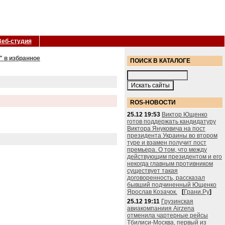
Веб-студия
" в избранное
ПОИСК В КАТАЛОГЕ
ROS-НОВОСТИ
25.12 19:53
Виктор Ющенко
готов поддержать кандидатуру
Виктора Януковича на пост
президента Украины во втором
туре и взамен получит пост
премьера. О том, что между
действующим президентом и его
некогда главным противником
существует такая
договоренность, рассказал
бывший подчиненный Ющенко
Ярослав Козачок.
[
Грани.Ру
]
25.12 19:11
Грузинская
авиакомпаниия Airzena
отменила чартерные рейсы
Тбилиси-Москва, первый из