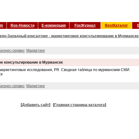
om
Ros-Новости
Е-коммерция
FoxЖурнал
BestКаталог
еро-Западный консалтинг - маркетинговое консультирование в Мурманске
Бизнес-сервис
:
Маркетинг
ое консультирование в Мурманске
, маркетинговые исследования, PR. Сводная таблица по мурманским СМИ.
ск
Бизнес-сервис
:
Маркетинг
[
Добавить сайт
]
[
Главная страница каталога
]