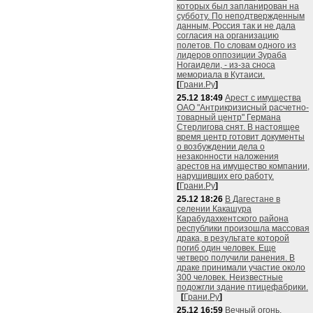
которых был запланирован на
субботу. По неподтвержденным
данным, Россия так и не дала
согласия на организацию
полетов. По словам одного из
лидеров оппозиции Зураба
Ногаидели, - из-за сноса
мемориала в Кутаиси.
[
Грани.Ру
]
25.12 18:49
Арест с имущества
ОАО "Антрикризисный расчетно-
товарный центр" Германа
Стерлигова снят. В настоящее
время центр готовит документы
о возбуждении дела о
незаконности наложения
арестов на имущество компании,
нарушивших его работу.
[
Грани.Ру
]
25.12 18:26
В Дагестане в
селении Какашура
Карабудахкентского района
республики произошла массовая
драка, в результате которой
погиб один человек. Еще
четверо получили ранения. В
драке принимали участие около
300 человек. Неизвестные
подожгли здание птицефабрики.
[
Грани.Ру
]
25.12 16:59
Вечный огонь,