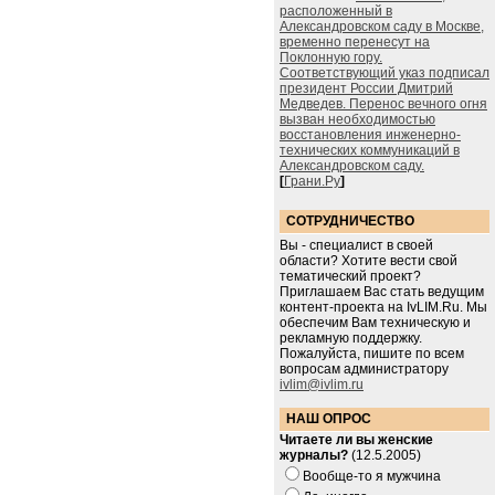
расположенный в
Александровском саду в Москве,
временно перенесут на
Поклонную гору.
Соответствующий указ подписал
президент России Дмитрий
Медведев. Перенос вечного огня
вызван необходимостью
восстановления инженерно-
технических коммуникаций в
Александровском саду.
[
Грани.Ру
]
СОТРУДНИЧЕСТВО
Вы - специалист в своей
области? Хотите вести свой
тематический проект?
Приглашаем Вас стать ведущим
контент-проекта на IvLIM.Ru. Мы
обеспечим Вам техническую и
рекламную поддержку.
Пожалуйста, пишите по всем
вопросам администратору
ivlim@ivlim.ru
НАШ ОПРОС
Читаете ли вы женские
журналы?
(12.5.2005)
Вообще-то я мужчина