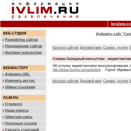
IgroZone.c
ВЕБ-СТУДИЯ
Добавить сайт "Сев
Разработка сайтов
Продвижение сайтов
Каталог сайтов
:
Деловой мир
:
Сервис, услуги
:
Интернет-консалтинг
Северо-Западный консалтинг - маркетингов
Об услугах: маркетинговое консультирование
ВЕБМАСТЕРУ
http://www.5uglov.ru/marketing
Город: Мурман
Добавить URL
Изменить ресурс
Каталог сайтов
:
Деловой мир
:
Сервис, услуги
:
Обмен ссылками
IVLIM.RU
О проекте
Наши опросы
Обратная связь
Полезные ссылки
Сделать стартовой