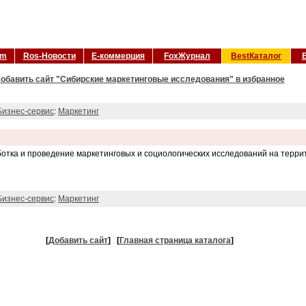
om
Ros-Новости
Е-коммерция
FoxЖурнал
BestКаталог
обавить сайт "Сибирские маркетинговые исследования" в избранное
Бизнес-сервис
:
Маркетинг
ботка и проведение маркетинговых и социологических исследований на терри
Бизнес-сервис
:
Маркетинг
[
Добавить сайт
]
[
Главная страница каталога
]