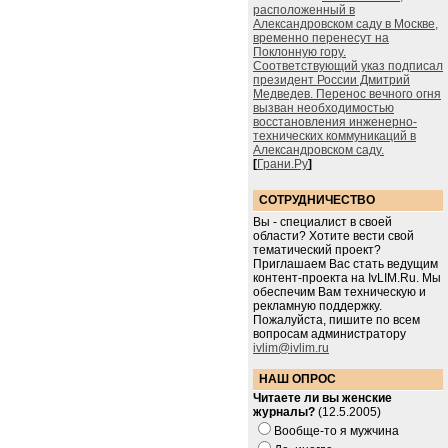
расположенный в
Александровском саду в Москве,
временно перенесут на
Поклонную гору.
Соответствующий указ подписал
президент России Дмитрий
Медведев. Перенос вечного огня
вызван необходимостью
восстановления инженерно-
технических коммуникаций в
Александровском саду.
[
Грани.Ру
]
СОТРУДНИЧЕСТВО
Вы - специалист в своей
области? Хотите вести свой
тематический проект?
Приглашаем Вас стать ведущим
контент-проекта на IvLIM.Ru. Мы
обеспечим Вам техническую и
рекламную поддержку.
Пожалуйста, пишите по всем
вопросам администратору
ivlim@ivlim.ru
НАШ ОПРОС
Читаете ли вы женские
журналы?
(12.5.2005)
Вообще-то я мужчина