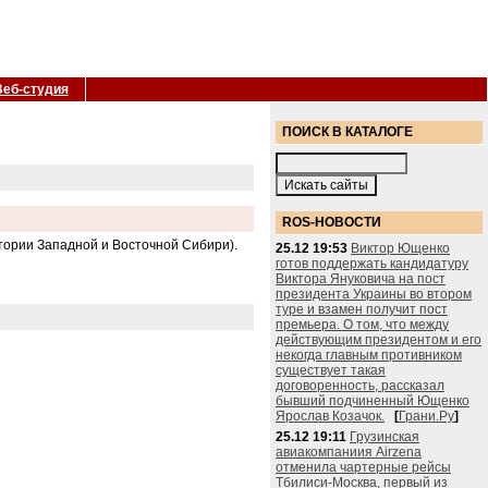
Веб-студия
ПОИСК В КАТАЛОГЕ
ROS-НОВОСТИ
тории Западной и Восточной Сибири).
25.12 19:53
Виктор Ющенко
готов поддержать кандидатуру
Виктора Януковича на пост
президента Украины во втором
туре и взамен получит пост
премьера. О том, что между
действующим президентом и его
некогда главным противником
существует такая
договоренность, рассказал
бывший подчиненный Ющенко
Ярослав Козачок.
[
Грани.Ру
]
25.12 19:11
Грузинская
авиакомпаниия Airzena
отменила чартерные рейсы
Тбилиси-Москва, первый из