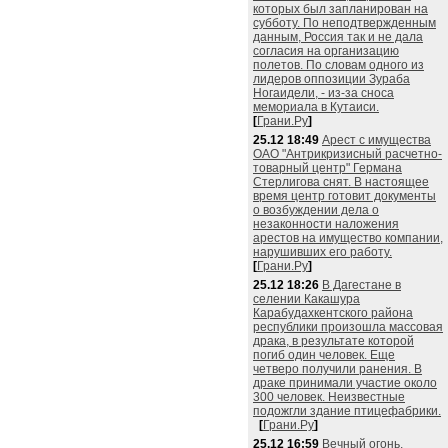
которых был запланирован на
субботу. По неподтвержденным
данным, Россия так и не дала
согласия на организацию
полетов. По словам одного из
лидеров оппозиции Зураба
Ногаидели, - из-за сноса
мемориала в Кутаиси.
[
Грани.Ру
]
25.12 18:49
Арест с имущества
ОАО "Антрикризисный расчетно-
товарный центр" Германа
Стерлигова снят. В настоящее
время центр готовит документы
о возбуждении дела о
незаконности наложения
арестов на имущество компании,
нарушивших его работу.
[
Грани.Ру
]
25.12 18:26
В Дагестане в
селении Какашура
Карабудахкентского района
республики произошла массовая
драка, в результате которой
погиб один человек. Еще
четверо получили ранения. В
драке принимали участие около
300 человек. Неизвестные
подожгли здание птицефабрики.
[
Грани.Ру
]
25.12 16:59
Вечный огонь,