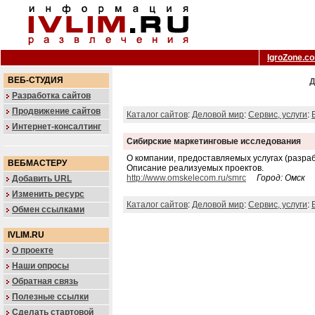
IgroZone.c
ВЕБ-СТУДИЯ
Д
Разработка сайтов
Продвижение сайтов
Каталог сайтов
:
Деловой мир
:
Сервис, услуги
:
Интернет-консалтинг
Сибирские маркетинговые исследования
О компании, предоставляемых услугах (разра
ВЕБМАСТЕРУ
Описание реализуемых проектов.
http://www.omskelecom.ru/smrc
Город: Омск
Добавить URL
Изменить ресурс
Каталог сайтов
:
Деловой мир
:
Сервис, услуги
:
Обмен ссылками
IVLIM.RU
О проекте
Наши опросы
Обратная связь
Полезные ссылки
Сделать стартовой