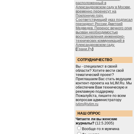
расположенный в
Александровском саду в Москве,
временно перенесут на
Поклонную гору.
Соответствующий указ подписал
президент России Дмитрий
Медведев. Перенос вечного огня
вызван необходимостью
восстановления инженерно-
технических коммуникаций в
Александровском саду.
[
Грани.Ру
]
СОТРУДНИЧЕСТВО
Вы - специалист в своей
области? Хотите вести свой
тематический проект?
Приглашаем Вас стать ведущим
контент-проекта на IvLIM.Ru. Мы
обеспечим Вам техническую и
рекламную поддержку.
Пожалуйста, пишите по всем
вопросам администратору
ivlim@ivlim.ru
НАШ ОПРОС
Читаете ли вы женские
журналы?
(12.5.2005)
Вообще-то я мужчина