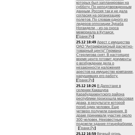
которых был запланирован на
субботу. По неподтвержденным
данным, Россия так и не дала
согласия на организацию
полетов. По словам одного из
лидеров оппозиции Зураба
Ногаидели, - из-за сноса
мемориала в Кутаиси.
[
Грани.Ру
]
25.12 18:49
Арест с имущества
ОАО "Антрикризисный расчетно-
товарный центр" Германа
Стерлигова снят. В настоящее
время центр готовит документы
о возбуждении дела о
незаконности наложения
арестов на имущество компании,
нарушивших его работу.
[
Грани.Ру
]
25.12 18:26
В Дагестане в
селении Какашура
Карабудахкентского района
республики произошла массовая
драка, в результате которой
погиб один человек. Еще
четверо получили ранения. В
драке принимали участие около
300 человек. Неизвестные
подожгли здание птицефабрики.
[
Грани.Ру
]
25.12 16:59
Вечный огонь,