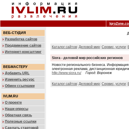
IgroZone.c
ВЕБ-СТУДИЯ
Д
Разработка сайтов
Продвижение сайтов
Каталог сайтов
:
Деловой мир
:
Сервис, услуги
:
Интернет-консалтинг
Siora - деловой мир российских регионов
Новости регионального бизнеса. Информация
ВЕБМАСТЕРУ
электронная реклама; дистанционная юридич
http://www.siora.ru/
Город: Воронеж
Добавить URL
Изменить ресурс
Каталог сайтов
:
Деловой мир
:
Сервис, услуги
:
Обмен ссылками
IVLIM.RU
О проекте
Наши опросы
Обратная связь
Полезные ссылки
Сделать стартовой