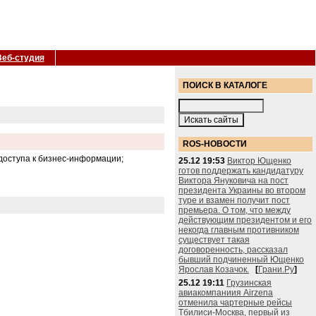
Веб-студия
ПОИСК В КАТАЛОГЕ
ROS-НОВОСТИ
доступа к бизнес-информации;
25.12 19:53
Виктор Ющенко
готов поддержать кандидатуру
Виктора Януковича на пост
президента Украины во втором
туре и взамен получит пост
премьера. О том, что между
действующим президентом и его
некогда главным противником
существует такая
договоренность, рассказал
бывший подчиненный Ющенко
Ярослав Козачок.
[
Грани.Ру
]
25.12 19:11
Грузинская
авиакомпаниия Airzena
отменила чартерные рейсы
Тбилиси-Москва, первый из