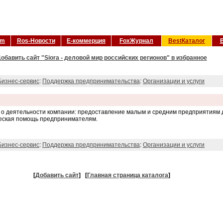
om
Ros-Новости
Е-коммерция
FoxЖурнал
BestКаталог
обавить сайт "Siora - деловой мир российских регионов" в избранное
Бизнес-сервис
:
Поддержка предпринимательства
:
Организации и услуги
 о деятельности компании: предоставление малым и средним предприятиям 
еская помощь предпринимателям.
Бизнес-сервис
:
Поддержка предпринимательства
:
Организации и услуги
[
Добавить сайт
]
[
Главная страница каталога
]