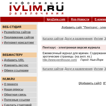
IgroZone.com
Ros-Новости
Е-комм
ВЕБ-СТУДИЯ
Добавить сайт "Пентхаус - эле
Разработка сайтов
Продвижение сайтов
Каталог сайтов
:
Досуг и развлечения
:
Интим
:
Э
Интернет-консалтинг
Пентхаус - электронная версия журнала
Ежемесячный журнал для мужчин. Содержание
ВЕБМАСТЕРУ
эротические страницы. (на англ. яз.)
http://www.penthouse.com/
Город: Нью-Йорк
Добавить URL
Изменить ресурс
Каталог сайтов
:
Досуг и развлечения
:
Интим
:
Э
Обмен ссылками
IVLIM.RU
[
Добавить сайт
]
[
Г
О проекте
Наши опросы
Обратная связь
Полезные ссылки
Сделать стартовой