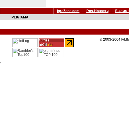
IgroZone.com
Ros-Новости
Е-комм
РЕКЛАМА
© 2003-2004
IvLI
: