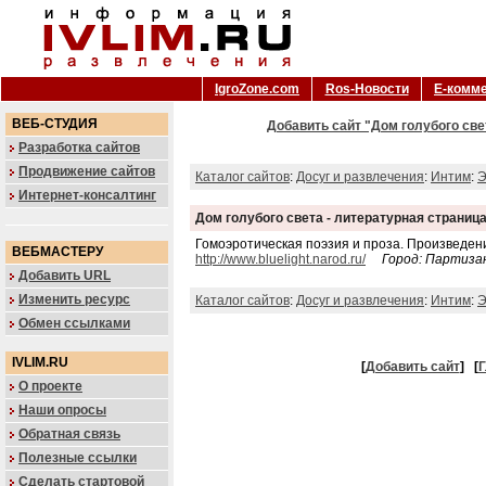
IgroZone.com
Ros-Новости
Е-комм
ВЕБ-СТУДИЯ
Добавить сайт "Дом голубого свет
Разработка сайтов
Продвижение сайтов
Каталог сайтов
:
Досуг и развлечения
:
Интим
:
Э
Интернет-консалтинг
Дом голубого света - литературная страниц
Гомоэротическая поэзия и проза. Произведен
ВЕБМАСТЕРУ
http://www.bluelight.narod.ru/
Город: Партиза
Добавить URL
Изменить ресурс
Каталог сайтов
:
Досуг и развлечения
:
Интим
:
Э
Обмен ссылками
IVLIM.RU
[
Добавить сайт
]
[
Г
О проекте
Наши опросы
Обратная связь
Полезные ссылки
Сделать стартовой