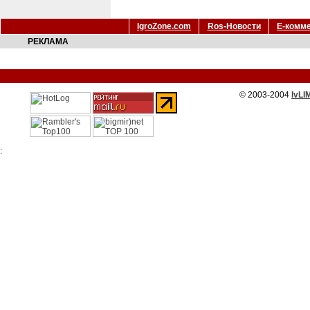
IgroZone.com
Ros-Новости
Е-комм
РЕКЛАМА
© 2003-2004
IvLI
: