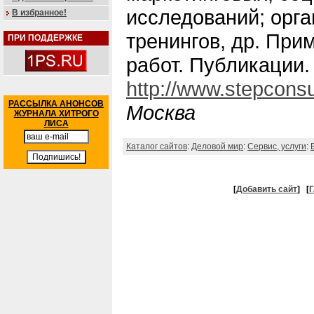
исследований; орг
В избранное!
тренингов, др. Пр
ПРИ ПОДДЕРЖКЕ
работ. Публикации.
http://www.stepconsul
РАССЫЛКА АНОНСОВ
Москва
ЖУРНАЛА ХИТРОГО
ЛИСА
Каталог сайтов
:
Деловой мир
:
Сервис, услуги
:
[
Добавить сайт
]
[
Г